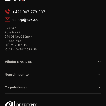
+421 907 778 007
eshop@svx.sk
SVX s.r.o.
Považská 2
940 01 Nové Zámky
ID: 45615993
DIČ: 2023073118
IČ DPH: SK2023073118
Všetko o nákupe
Neprehliadnite
O spoločnosti