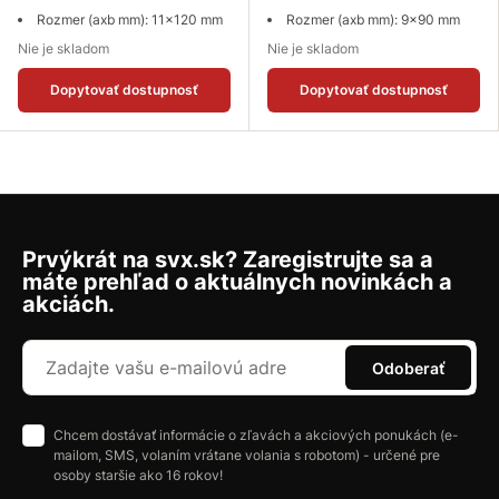
Rozmer (axb mm): 11x120 mm
Rozmer (axb mm): 9x90 mm
Nie je skladom
Nie je skladom
Dopytovať dostupnosť
Dopytovať dostupnosť
Prvýkrát na svx.sk? Zaregistrujte sa a
máte prehľad o aktuálnych novinkách a
akciách.
Odoberať
Chcem dostávať informácie o zľavách a akciových ponukách (e-
mailom, SMS, volaním vrátane volania s robotom) - určené pre
osoby staršie ako 16 rokov!