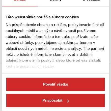
Táto webstránka používa súbory cookies
SVX Nerezová karabína DIN
SVX Nerezová karabína DIN
Na prispôsobenie obsahu a reklám, poskytovanie funkcií
5299C 10 mm
5299C 8 mm
sociálnych médií a analýzu návštevnosti používame
2,58 €
1,34 €
súbory cookie. Informácie o tom, ako používate naše
Rozmer (axb mm): 10x100 mm
Rozmer (axb mm): 8x80 mm
webové stránky, poskytujeme aj našim partnerom v
Nie je skladom
Nie je skladom
oblasti sociálnych médií, inzercie a analýzy. Títo partneri
môžu príslušné informácie skombinovať s ďalšími
Dopytovať dostupnosť
Dopytovať dostupnosť
údajmi, ktoré ste im poskytli alebo ktoré od vás získali,
keď ste používali ich služby.
SVX
SVX
Povoliť všetko
Prispôsobiť