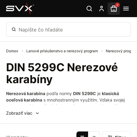
Preskočiť na hlavný obsah
0
Napíšte čo hľadáte
Domov
Lanové príslušenstvo a nerezový program
Nerezový progra
DIN 5299C Nerezové
karabíny
Nerezová karabína
podľa normy
DIN
5299C
je
klasická
oceľová karabína
s mnohostranným využitím. Vďaka svojej
robustnosti
je využiteľná aj pre rôzne typy navijakov či
vlečných zariadení.
Nerezová
karabína
má
uplatnenie
aj v
Zobraziť viac
náročných podmienkach
, ako je napríklad
dážď
.