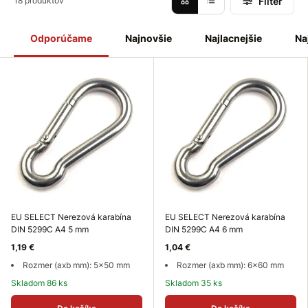
Filter
18 produktov
Odporúčame
Najnovšie
Najlacnejšie
Na
EU SELECT Nerezová karabína
EU SELECT Nerezová karabína
DIN 5299C A4 5 mm
DIN 5299C A4 6 mm
1,19 €
1,04 €
Rozmer (axb mm): 5x50 mm
Rozmer (axb mm): 6x60 mm
Skladom 86 ks
Skladom 35 ks