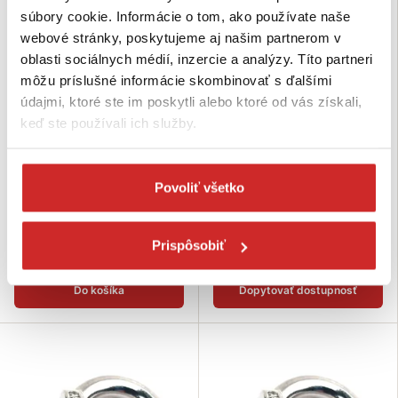
súbory cookie. Informácie o tom, ako používate naše
webové stránky, poskytujeme aj našim partnerom v
oblasti sociálnych médií, inzercie a analýzy. Títo partneri
môžu príslušné informácie skombinovať s ďalšími
údajmi, ktoré ste im poskytli alebo ktoré od vás získali,
keď ste používali ich služby.
EU SELECT Nerezové závesné
EU SELECT Nerezové závesné
oko DIN 580 A4 M20
oko DIN 580 A4 M16
Povoliť všetko
11,91 €
8,98 €
Nosnosť (kg): 1200 kg
Nosnosť (kg): 700 kg
Rozmer (Mx): M20
Rozmer (Mx): M16
Prispôsobiť
Skladom 3 ks
Nie je skladom
Do košíka
Dopytovať dostupnosť