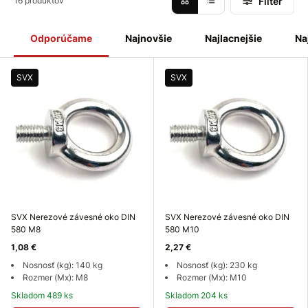
Filter
16 produktov
Odporúčame
Najnovšie
Najlacnejšie
Na
SVX
SVX
SVX Nerezové závesné oko DIN
SVX Nerezové závesné oko DIN
580 M8
580 M10
1,08 €
2,27 €
Nosnosť (kg): 140 kg
Nosnosť (kg): 230 kg
Rozmer (Mx): M8
Rozmer (Mx): M10
Skladom 489 ks
Skladom 204 ks