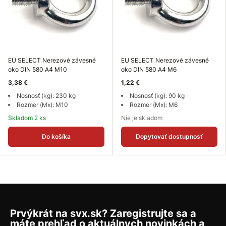
EU SELECT Nerezové závesné
EU SELECT Nerezové závesné
oko DIN 580 A4 M10
oko DIN 580 A4 M6
3,38 €
1,22 €
Nosnosť (kg): 230 kg
Nosnosť (kg): 90 kg
Rozmer (Mx): M10
Rozmer (Mx): M6
Skladom 2 ks
Nie je skladom
Do košíka
Dopytovať dostupnosť
Prvýkrát na svx.sk? Zaregistrujte sa a
máte prehľad o aktuálnych novinkách a