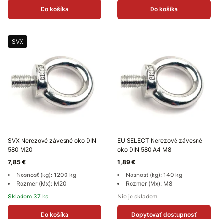
Do košíka
Do košíka
SVX
SVX Nerezové závesné oko DIN
EU SELECT Nerezové závesné
580 M20
oko DIN 580 A4 M8
7,85 €
1,89 €
Nosnosť (kg): 1200 kg
Nosnosť (kg): 140 kg
Rozmer (Mx): M20
Rozmer (Mx): M8
Skladom 37 ks
Nie je skladom
Do košíka
Dopytovať dostupnosť