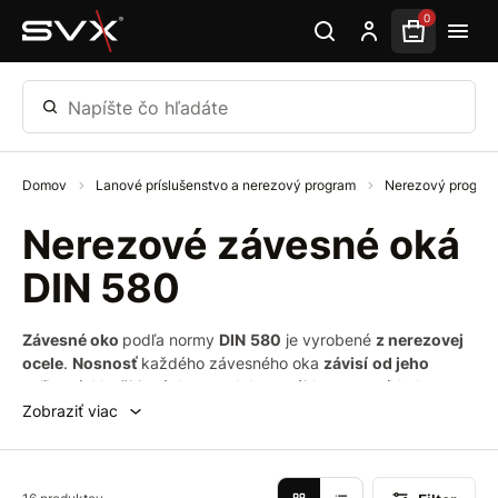
Preskočiť na hlavný obsah
0
Napíšte čo hľadáte
Domov
Lanové príslušenstvo a nerezový program
Nerezový progra
Nerezové závesné oká
DIN 580
Závesné oko
podľa normy
DIN
580
je vyrobené
z nerezovej
ocele
.
Nosnosť
každého závesného oka
závisí
od jeho
veľkosti
. Využitie týchto produktov nájdeme napríklad u
montáže a následnej manipulácie s obrábacími strojmi a
Zobraziť viac
kolesovú technikou. Najčastejšie sa používa
na pripevnenie
lán
alebo
káblov
k pevnej konštrukcii so závitom na jednom
konci pre bezpečnejšie uchytenie.