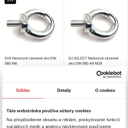
SVX
SVX Nerezové závesné oko DIN
EU SELECT Nerezové závesné
580 M6
oko DIN 580 A4 M24
0,5453 €
25,17 €
Nosnosť (kg): 90 kg
Nosnosť (kg): 1800 kg
Rozmer (Mx): M6
Rozmer (Mx): M24
Súhlas
Detaily
O cookies
Nie je skladom
Nie je skladom
Dopytovať dostupnosť
Dopytovať dostupnosť
Táto webstránka používa súbory cookies
Na prispôsobenie obsahu a reklám, poskytovanie funkcií
sociálnych médií a analýzu návštevnosti používame