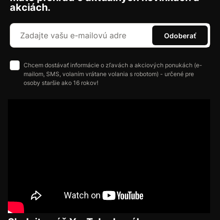
akciách.
Odoberať
Chcem dostávať informácie o zľavách a akciových ponukách (e-
mailom, SMS, volaním vrátane volania s robotom) - určené pre
osoby staršie ako 16 rokov!