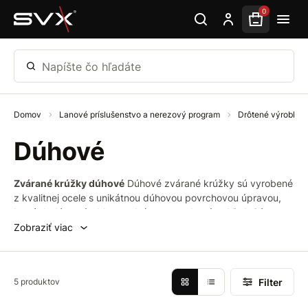
Preskočiť na hlavný obsah
0
Napíšte čo hľadáte
Domov
Lanové príslušenstvo a nerezový program
Drôtené výrobky
Dúhové
Zvárané krúžky dúhové
Dúhové zvárané krúžky sú vyrobené
z kvalitnej ocele s unikátnou dúhovou povrchovou úpravou,
ktorá dodáva výrobku atraktívny a moderný vzhľad. Sú
výbornou voľbou pre kreatívne projekty, dizajnové aplikácie a
Zobraziť viac
všade tam, kde je dôležitý estetický aspekt.
Filter
5 produktov