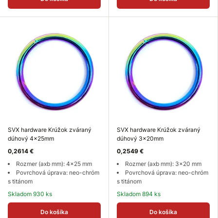
SVX hardware Krúžok zváraný
SVX hardware Krúžok zváraný
dúhový 4x25mm
dúhový 3x20mm
0,2614 €
0,2549 €
Rozmer (axb mm): 4x25 mm
Rozmer (axb mm): 3x20 mm
Povrchová úprava: neo-chróm
Povrchová úprava: neo-chróm
s titánom
s titánom
Skladom 930 ks
Skladom 894 ks
Do košíka
Do košíka