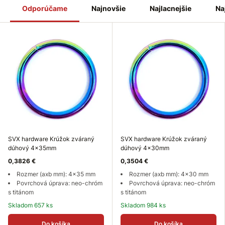
Odporúčame
Najnovšie
Najlacnejšie
Na
SVX hardware Krúžok zváraný
SVX hardware Krúžok zváraný
dúhový 4x35mm
dúhový 4x30mm
0,3826 €
0,3504 €
Rozmer (axb mm): 4x35 mm
Rozmer (axb mm): 4x30 mm
Povrchová úprava: neo-chróm
Povrchová úprava: neo-chróm
s titánom
s titánom
Skladom 657 ks
Skladom 984 ks
Do košíka
Do košíka