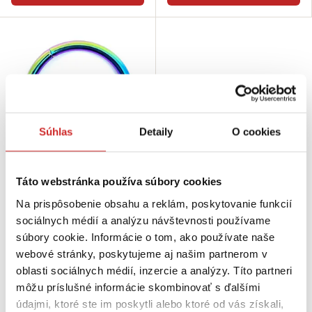
Súhlas
Detaily
O cookies
SVX hardware Krúžok zváraný
Táto webstránka používa súbory cookies
dúhový 3x15mm
Na prispôsobenie obsahu a reklám, poskytovanie funkcií
0,2422 €
sociálnych médií a analýzu návštevnosti používame
Rozmer (axb mm): 3x15 mm
súbory cookie. Informácie o tom, ako používate naše
Povrchová úprava: neo-chróm
s titánom
webové stránky, poskytujeme aj našim partnerom v
oblasti sociálnych médií, inzercie a analýzy. Títo partneri
Skladom 475 ks
môžu príslušné informácie skombinovať s ďalšími
Do košíka
údajmi, ktoré ste im poskytli alebo ktoré od vás získali,