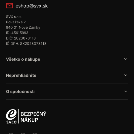
eshop@svx.sk
SVX s.r.o.
Považská 2
940 01 Nové Zámky
ID: 45615993
DIČ: 2023073118
IČ DPH: SK2023073118
Všetko o nákupe
Neprehliadnite
O spoločnosti