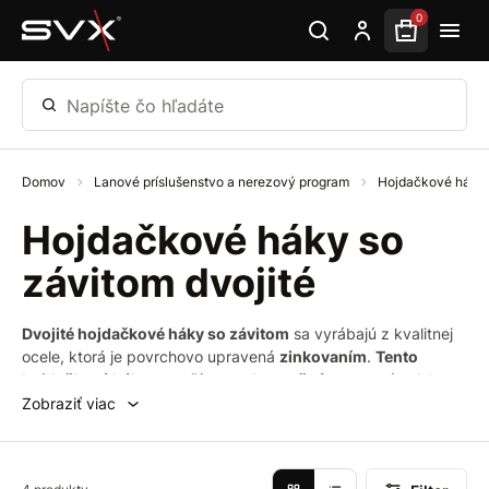
Preskočiť na hlavný obsah
0
Napíšte čo hľadáte
Domov
Lanové príslušenstvo a nerezový program
Hojdačkové háky
Hojdačkové háky so
závitom dvojité
Dvojité hojdačkové háky so závitom
sa vyrábajú z kvalitnej
ocele, ktorá je povrchovo upravená
zinkovaním
.
Tento
hojdačkový hák
sa využíva
pre bezpečné zavesenie
nielen
hojdačky
pomocou
matice
a
podložky
. Celková
únosnosť
Zobraziť viac
hojdačkového háku sa odvíja od jeho veľkosti.
Hojdačkový
hák so závitom
je vhodný aj na inštaláciu do
kovových
nosných
prvkov
.