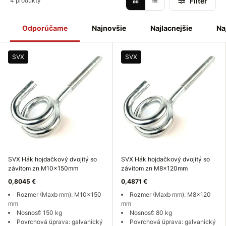
Filter
4 produkty
Odporúčame
Najnovšie
Najlacnejšie
Na
SVX
SVX
SVX Hák hojdačkový dvojitý so
SVX Hák hojdačkový dvojitý so
závitom zn M10x150mm
závitom zn M8x120mm
0,8045 €
0,4871 €
Rozmer (Maxb mm): M10x150
Rozmer (Maxb mm): M8x120
mm
mm
Nosnosť: 150 kg
Nosnosť: 80 kg
Povrchová úprava: galvanický
Povrchová úprava: galvanický