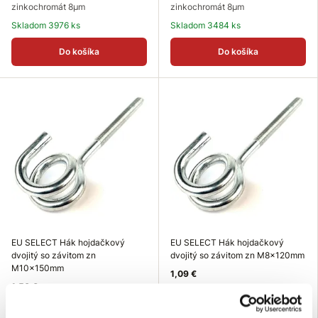
zinkochromát 8µm
zinkochromát 8µm
Skladom 3976 ks
Skladom 3484 ks
Do košíka
Do košíka
EU SELECT Hák hojdačkový
EU SELECT Hák hojdačkový
dvojitý so závitom zn
dvojitý so závitom zn M8x120mm
M10x150mm
1,09 €
1,56 €
Rozmer (Maxb mm): M8x120
Rozmer (Maxb mm): M10x150
mm
mm
Nosnosť: 80 kg