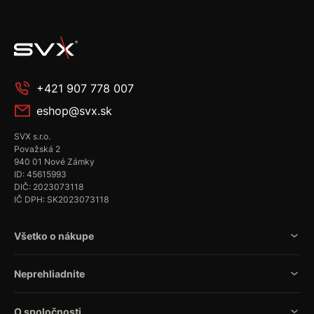
+421 907 778 007
eshop@svx.sk
SVX s.r.o.
Považská 2
940 01 Nové Zámky
ID: 45615993
DIČ: 2023073118
IČ DPH: SK2023073118
Všetko o nákupe
Neprehliadnite
O spoločnosti