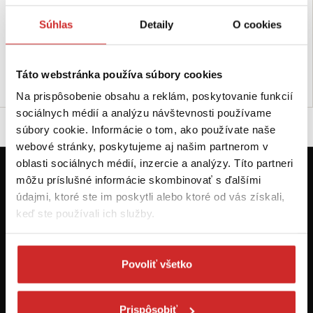
Nosnosť: 150 kg
Povrchová úprava: galvanický
Súhlas
Detaily
O cookies
Povrchová úprava: galvanický
zinkochromát 8µm
zinkochromát 8µm
Nie je skladom
Nie je skladom
Táto webstránka používa súbory cookies
Dopytovať dostupnosť
Dopytovať dostupnosť
Na prispôsobenie obsahu a reklám, poskytovanie funkcií
sociálnych médií a analýzu návštevnosti používame
súbory cookie. Informácie o tom, ako používate naše
webové stránky, poskytujeme aj našim partnerom v
oblasti sociálnych médií, inzercie a analýzy. Títo partneri
môžu príslušné informácie skombinovať s ďalšími
Prvýkrát na svx.sk? Zaregistrujte sa a
údajmi, ktoré ste im poskytli alebo ktoré od vás získali,
máte prehľad o aktuálnych novinkách a
keď ste používali ich služby.
akciách.
Odoberať
Povoliť všetko
Chcem dostávať informácie o zľavách a akciových ponukách (e-
Prispôsobiť
mailom, SMS, volaním vrátane volania s robotom) - určené pre