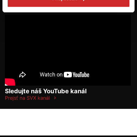
osoby staršie ako 16 rokov!
Sledujte náš YouTube kanál
Prejsť na SVX kanál