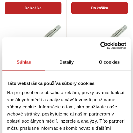
Do košíka
Do košíka
Súhlas
Detaily
O cookies
Táto webstránka používa súbory cookies
EU SELECT Hák s límcom a
EU SELECT Hák s límcom a
Na prispôsobenie obsahu a reklám, poskytovanie funkcií
hmoždinkou 8x50mm
hmoždinkou 6x35mm
sociálnych médií a analýzu návštevnosti používame
0,2165 €
0,2303 €
súbory cookie. Informácie o tom, ako používate naše
Rozmer (axb mm): 8x50 mm
Rozmer (axb mm): 6x35 mm
webové stránky, poskytujeme aj našim partnerom v
Povrchová úprava: biely
Povrchová úprava: biely
galvanický zinok
galvanický zinok
oblasti sociálnych médií, inzercie a analýzy. Títo partneri
Nie je skladom
Skladom 77 ks
môžu príslušné informácie skombinovať s ďalšími