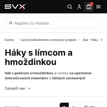
Preskočiť na hlavný obsah
0
Napíšte čo hľadáte
Domov
Lanové príslušenstvo a nerezový program
Oká - Háky - Sk
Háky s límcom a
hmoždinkou
Hák s golierom a hmoždinkou
je určený
na upevnenie
dokončovacích materiálov
a
ľahkých zavesených
konštrukcií
na betón, plnú tehlu alebo kameň. Rozšírený
golier hmoždinky
bráni
tomu, aby zašla príliš ďaleko do
Zobraziť viac
otvoru. Ďalej sa tento hák používa
na
zavesenie
napríklad
zrkadiel, hodín, obrazov, na steny vyrobené z pevných a
dutých stavebných materiálov.