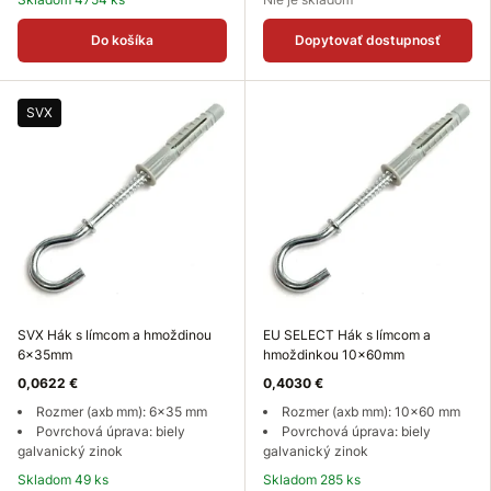
Do košíka
Dopytovať dostupnosť
SVX
SVX Hák s límcom a hmoždinou
EU SELECT Hák s límcom a
6x35mm
hmoždinkou 10x60mm
0,0622 €
0,4030 €
Rozmer (axb mm): 6x35 mm
Rozmer (axb mm): 10x60 mm
Povrchová úprava: biely
Povrchová úprava: biely
galvanický zinok
galvanický zinok
Skladom 49 ks
Skladom 285 ks