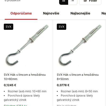
Filter
6 produktov
Odporúčame
Najnovšie
Najlacnejšie
Na
SVX
SVX
SVX Hák s límcom a hmoždinou
SVX Hák s límcom a hmoždinou
10x60mm
8x50mm
0,1245 €
0,0778 €
Rozmer (axb mm): 10x60 mm
Rozmer (axb mm): 8x50 mm
Povrchová úprava: biely
Povrchová úprava: biely
galvanický zinok
galvanický zinok
Skladom 4754 ks
Nie je skladom