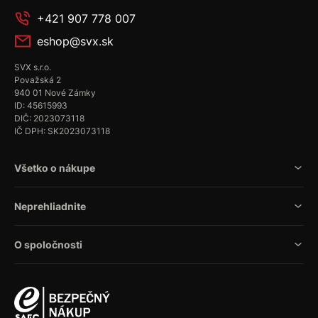
+421 907 778 007
eshop@svx.sk
SVX s.r.o.
Považská 2
940 01 Nové Zámky
ID: 45615993
DIČ: 2023073118
IČ DPH: SK2023073118
Všetko o nákupe
Neprehliadnite
O spoločnosti