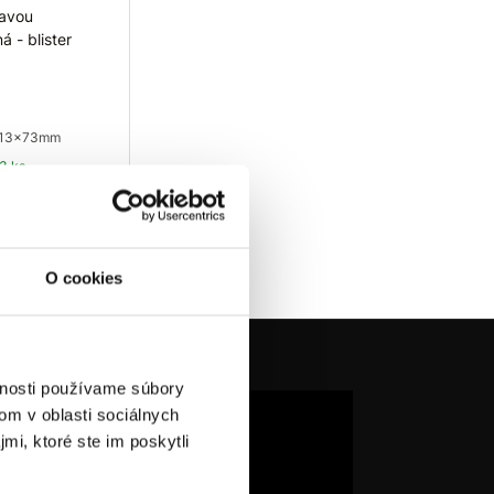
lavou
á - blister
 13x73mm
3 ks
 košíka
O cookies
vnosti používame súbory
om v oblasti sociálnych
mi, ktoré ste im poskytli