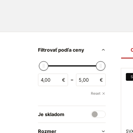
Poniklovaná vypúšťací karabína
má
všes
na
kľúče
a
vodítka
, ale môže mať aj mnoh
Filtrovať podľa ceny
S
-
€
€
Reset
Je skladom
Rozmer
SVX