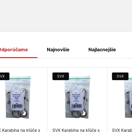
tranné
využitie
nielen pri športe a voľnočasových aktivitá
o iných využití. Vypúšťacia karabína sa zabezpečuje a pov
Odporúčame
Najnovšie
Najlacnejšie
VX
SVX
SVX
 Karabína na kľúče s
SVX Karabína na kľúče s
SVX Karab