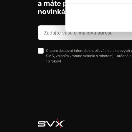
a máte prehľad o aktuálny
novinkách a akciách.
Chcem dostávať informácie o zľavách a akciových 
SMS, volaním vrátane volania s robotom) - určené p
16 rokov!