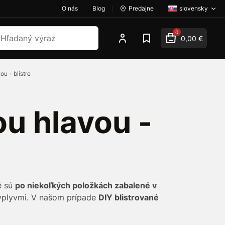
O nás
Blog
Predajne
slovensky
dať
0
0,00 €
u - blistre
ou hlavou -
é sú
po niekoľkých položkách zabalené v
i vplyvmi. V našom prípade
DIY blistrované
 vnútri.