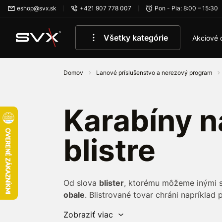
Preskočiť na hlavný obsah
eshop@svx.sk
+421 907 778 007
Pon - Pia: 8:00 – 15:30
Všetky kategórie
Akciové 
Domov
Lanové príslušenstvo a nerezový program
Karabíny n
blistre
Od slova
blister
, ktorému môžeme inými 
obale
. Blistrované tovar chráni napríkla
sa jedná o
jednoduchý uzatvárateľný pri
Zobraziť viac