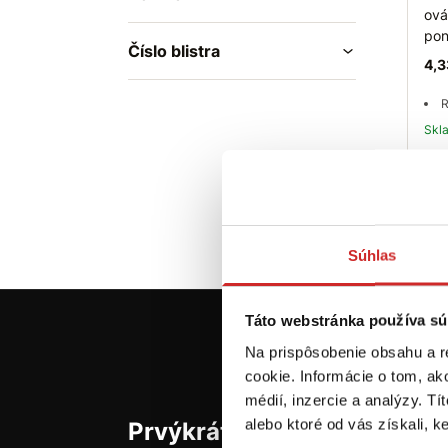
ová
pon
Číslo blistra
4,3
R
Sk
Súhlas
Táto webstránka používa sú
Na prispôsobenie obsahu a r
cookie. Informácie o tom, ak
médií, inzercie a analýzy. Tí
alebo ktoré od vás získali, ke
Prvýkrát na svx.sk? Zaregis