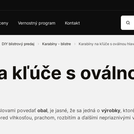
Vyhľa
ceny
Vernostný program
Kontakt
DIY blistrový predaj
Karabíny - blistre
Karabíny na kľúče s oválnou hlavo
a kľúče s ováln
slovami povedať
obal
, je jasné, že sa jedná o
výrobky
, ktor
d pred vlhkosťou, prachom, rozbitím a ďalšími nepriaznivým
ehľadný sáčok
, skrz ktorý zákazník vidí, čo sa nachádza vo