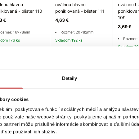
lnou hlavou
oválnou hlavou
oválnou h
iklovaná - blister 110
poniklovaná - blister 111
poniklovan
109
3 €
4,63 €
3,69 €
ozmer: 16x78mm
Rozmer: 20x82mm
Rozmer:
ladom 176 ks
Skladom 192 ks
Skladom 20
Do košíka
Do košíka
Do
Detaily
bory cookies
eklám, poskytovanie funkcií sociálnych médií a analýzu návšte
o používate naše webové stránky, poskytujeme aj našim partner
to partneri môžu príslušné informácie skombinovať s ďalšími údaj
ď ste používali ich služby.
trujte sa