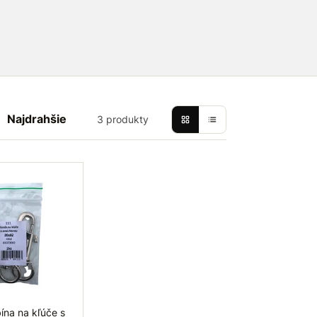
ch. Táto karabína sa používa predovšetkým
oľuje
pomocou
pružinovej
poistky
.
Najdrahšie
3 produkty
ína na kľúče s