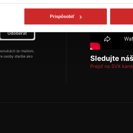
ch
Prispôsobiť
Odoberať
ponukách (e-mailom,
re osoby staršie ako
Sledujte ná
Prejsť na SVX kaná