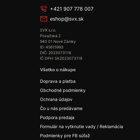
+421 907 778 007
eshop@svx.sk
SVX s.r.o.
Považská 2
940 01 Nové Zámky
ID: 45615993
DIČ: 2023073118
IČ DPH: SK2023073118
Všetko o nákupe
Doprava a platba
Obchodné podmienky
Ochrana údajov
Čo u nás predávame
Podpora predaja
Formulár na vytknutie vady / Reklamácia
Podmienky pre FB súťaž