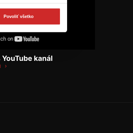
Povoliť všetko
š YouTube kanál
l