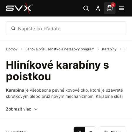
Preskočiť na hlavný obsah
0
Napíšte čo hľadáte
Domov
Lanové príslušenstvo a nerezový program
Karabíny
Hlin
Hliníkové karabíny s
poistkou
Karabína
je všeobecne pevné kovové oko, ktoré je uzavreté
skrutkovým alebo pružinovým mechanizmom. Karabína slúži
primárne ako spoľahlivý spojovací prvok v rôznych
odvetviach, ako je napríklad horolezectvo, záchranárstvo,
Zobraziť viac
práca vo výškach a podobne.
Klasická hliníková karabína s poistkou
je univerzálna