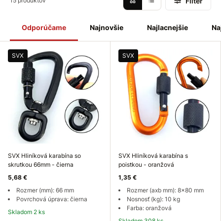
Filter
15 produktov
karabína s mnohostranným využitím, ktorá je vyrobená z
eloxovaného hliníka.
Hliníková
karabína
je skvelá pre
každodenný život, domáce aktivity, kempovanie, rybolov,
Odporúčame
Najnovšie
Najlacnejšie
Na
turistiku, ale aj vám poslúži ako kľúčenka. Vďaka poistky
predídeme
nechcenému
otvoreniu
karabíny.
SVX
SVX
SVX Hliníková karabína so
SVX Hliníková karabína s
skrutkou 66mm - čierna
poistkou - oranžová
5,68 €
1,35 €
Rozmer (mm): 66 mm
Rozmer (axb mm): 8x80 mm
Povrchová úprava: čierna
Nosnosť (kg): 10 kg
Farba: oranžová
Skladom 2 ks
Skladom 308 ks