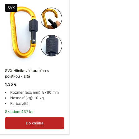
SVX
SVX Hliníková karabína s
poistkou - žltá
1,35 €
Rozmer (axb mm): 8x80 mm
Nosnosť (kg): 10 kg
Farba: žltá
Skladom 437 ks
Do košíka