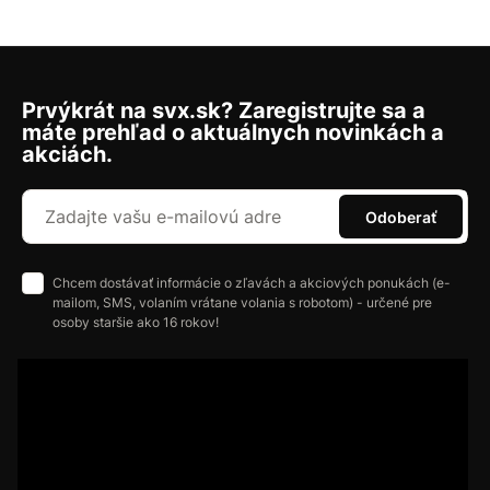
Prvýkrát na svx.sk? Zaregistrujte sa a
máte prehľad o aktuálnych novinkách a
akciách.
Odoberať
Chcem dostávať informácie o zľavách a akciových ponukách (e-
mailom, SMS, volaním vrátane volania s robotom) - určené pre
osoby staršie ako 16 rokov!