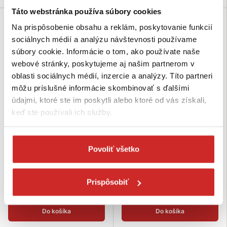
Táto webstránka používa súbory cookies
SVX
SVX
Na prispôsobenie obsahu a reklám, poskytovanie funkcií
sociálnych médií a analýzu návštevnosti používame
súbory cookie. Informácie o tom, ako používate naše
webové stránky, poskytujeme aj našim partnerom v
oblasti sociálnych médií, inzercie a analýzy. Títo partneri
môžu príslušné informácie skombinovať s ďalšími
údajmi, ktoré ste im poskytli alebo ktoré od vás získali,
keď ste používali ich služby.
SVX Hliníková karabína s
SVX Hliníková karabína s
poistkou - fialová
poistkou - modrá
1,35 €
1,35 €
Povoliť všetko
Rozmer (axb mm): 8x80 mm
Rozmer (axb mm): 8x80 mm
Nosnosť (kg): 10 kg
Nosnosť (kg): 10 kg
Farba: fialová
Farba: modrá
Prispôsobiť
Skladom 377 ks
Skladom 383 ks
Do košíka
Do košíka