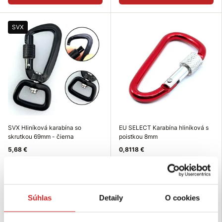
SVX
SVX Hliníková karabína so
EU SELECT Karabína hliníková s
skrutkou 69mm - čierna
poistkou 8mm
5,68 €
0,8118 €
Rozmer (mm): 69 mm
Rozmer (axb mm): 8x80 mm
Povrchová úprava: čierna
Výška (mm): 80 mm
Nosnosť (kg): 25 kg
Nie je skladom
Skladom 47 ks
Súhlas
Detaily
O cookies
Dopytovať dostupnosť
Do košíka