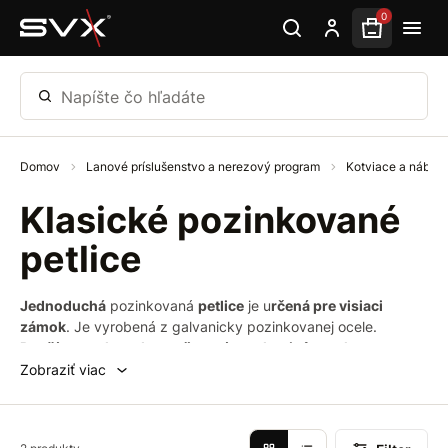
Preskočiť na hlavný obsah
0
Napíšte čo hľadáte
Domov
Lanové príslušenstvo a nerezový program
Kotviace a nábytk
Klasické pozinkované
petlice
Jednoduchá
pozinkovaná
petlice
je u
rčená pre visiaci
zámok
. Je vyrobená z galvanicky pozinkovanej ocele.
Používa sa ako zabezpečovací prvok pri rôznych
jednoduchých konštrukciách
(dvierka, okenice, zásuvky).
Zobraziť viac
Využitie nájde na záhrade, v dielni, na stavbe a pod.