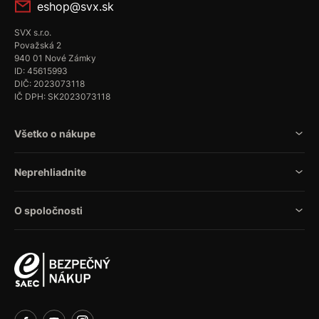
eshop@svx.sk
SVX s.r.o.
Považská 2
940 01 Nové Zámky
ID: 45615993
DIČ: 2023073118
IČ DPH: SK2023073118
Všetko o nákupe
Neprehliadnite
O spoločnosti