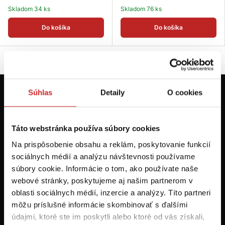
Skladom 34 ks
Skladom 76 ks
Do košíka
Do košíka
Súhlas
Detaily
O cookies
Prvýkrát na svx.sk? Zaregistrujte sa a
máte prehľad o aktuálnych novinkách a
akciách.
Táto webstránka používa súbory cookies
Na prispôsobenie obsahu a reklám, poskytovanie funkcií
Odoberať
sociálnych médií a analýzu návštevnosti používame
súbory cookie. Informácie o tom, ako používate naše
webové stránky, poskytujeme aj našim partnerom v
Chcem dostávať informácie o zľavách a akciových ponukách (e-
oblasti sociálnych médií, inzercie a analýzy. Títo partneri
mailom, SMS, volaním vrátane volania s robotom) - určené pre
osoby staršie ako 16 rokov!
môžu príslušné informácie skombinovať s ďalšími
údajmi, ktoré ste im poskytli alebo ktoré od vás získali,