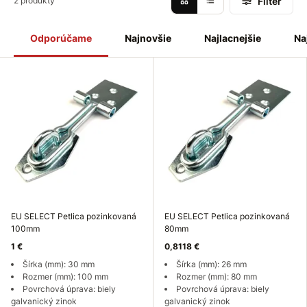
Filter
2 produkty
Odporúčame
Najnovšie
Najlacnejšie
Na
EU SELECT Petlica pozinkovaná
EU SELECT Petlica pozinkovaná
100mm
80mm
1 €
0,8118 €
Šírka (mm): 30 mm
Šírka (mm): 26 mm
Rozmer (mm): 100 mm
Rozmer (mm): 80 mm
Povrchová úprava: biely
Povrchová úprava: biely
galvanický zinok
galvanický zinok