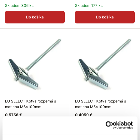
Skladom 306 ks
Skladom 177 ks
Do košíka
Do košíka
EU SELECT Kotva rozperná s
EU SELECT Kotva rozperná s
maticou M6x100mm
maticou M5x100mm
0,5758 €
0,4059 €
Rozmer (Maxb mm): M6x100
Rozmer (Maxb mm): M5x100
mm
mm
Povrchová úprava: biely
Povrchová úprava: biely
galvanický zinok
galvanický zinok