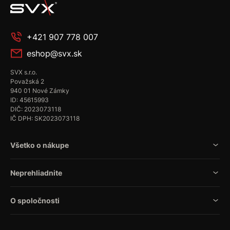
+421 907 778 007
eshop@svx.sk
SVX s.r.o.
Považská 2
940 01 Nové Zámky
ID: 45615993
DIČ: 2023073118
IČ DPH: SK2023073118
Všetko o nákupe
Neprehliadnite
O spoločnosti