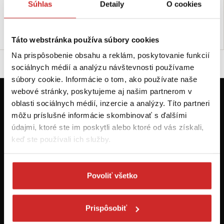
Súhlas
Detaily
O cookies
Nie je skladom
Skladom 279 ks
Dopytovať dostupnosť
Do košíka
Táto webstránka používa súbory cookies
Na prispôsobenie obsahu a reklám, poskytovanie funkcií
sociálnych médií a analýzu návštevnosti používame
súbory cookie. Informácie o tom, ako používate naše
webové stránky, poskytujeme aj našim partnerom v
oblasti sociálnych médií, inzercie a analýzy. Títo partneri
Prvýkrát na svx.sk? Zaregistrujte sa a
môžu príslušné informácie skombinovať s ďalšími
máte prehľad o aktuálnych novinkách a
akciách.
údajmi, ktoré ste im poskytli alebo ktoré od vás získali,
keď ste používali ich služby.
Odoberať
Povoliť všetko
Chcem dostávať informácie o zľavách a akciových ponukách (e-
mailom, SMS, volaním vrátane volania s robotom) - určené pre
osoby staršie ako 16 rokov!
Prispôsobiť