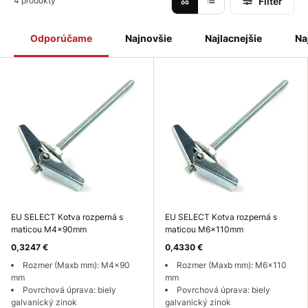
Filter
4 produkty
Odporúčame
Najnovšie
Najlacnejšie
Na
EU SELECT Kotva rozperná s
EU SELECT Kotva rozperná s
maticou M4x90mm
maticou M6x110mm
0,3247 €
0,4330 €
Rozmer (Maxb mm): M4x90
Rozmer (Maxb mm): M6x110
mm
mm
Povrchová úprava: biely
Povrchová úprava: biely
galvanický zinok
galvanický zinok