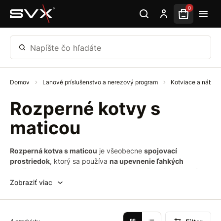
Preskočiť na hlavný obsah
0
Napíšte čo hľadáte
Domov
Lanové príslušenstvo a nerezový program
Kotviace a nábytk
Rozperné kotvy s
maticou
Rozperná kotva s maticou
je všeobecne
spojovací
prostriedok
, ktorý sa používa
na upevnenie ľahkých
konštrukcií
na sadrokartónové dosky a iné duté stavebné
materiály. Krídla prechádzajú otvorom v doske a
rozvinú sa v
Zobraziť viac
prázdnom priestore za doskou
, čím zaistí
bezpečné
uchytenie
. Táto kotva je vyrobená z galvanicky
pozinkovanej
ocele
a je určená pre použitie v
interiéri
.