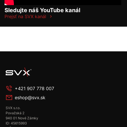
Sledujte náš YouTube kanál
Prejsť na SVX kanál
+421 907 778 007
eshop@svx.sk
SVX s.r.o.
Považská 2
940 01 Nové Zámky
ID: 45615993