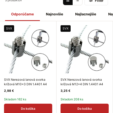
Filter
5 produktov
Odporúčame
Najnovšie
Najlacnejšie
Na
SVX
SVX
SVX Nerezová lanová svorka
SVX Nerezová lanová svorka
krížová M10x3 DIN 1.4401 A4
krížová M12x4 DIN 1.4401 A4
2,98 €
3,25 €
Skladom 162 ks
Skladom 208 ks
Do košíka
Do košíka