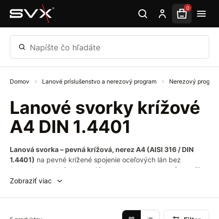
Preskočiť na hlavný obsah
0
Napíšte čo hľadáte
Domov
Lanové príslušenstvo a nerezový program
Nerezový progra
Lanové svorky krížové
A4 DIN 1.4401
Lanová svorka – pevná krížová, nerez A4 (AISI 316 / DIN
1.4401)
na pevné krížené spojenie oceľových lán bez
lisovania;
vhodná do exteriéru s vysokou odolnosťou voči
korózii
.
Zobraziť viac