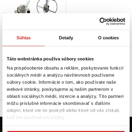
Súhlas
Detaily
O cookies
SVX Nerezová lanová svorka
Táto webstránka používa súbory cookies
krížová M12x6 DIN 1.4401 A4
Na prispôsobenie obsahu a reklám, poskytovanie funkcií
3,52 €
sociálnych médií a analýzu návštevnosti používame
Skladom 267 ks
súbory cookie. Informácie o tom, ako používate naše
webové stránky, poskytujeme aj našim partnerom v
Do košíka
oblasti sociálnych médií, inzercie a analýzy. Títo partneri
môžu príslušné informácie skombinovať s ďalšími
údajmi, ktoré ste im poskytli alebo ktoré od vás získali,
keď ste používali ich služby.