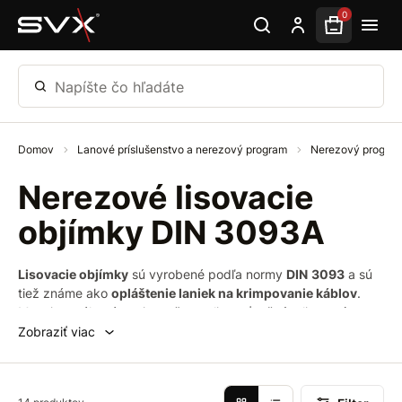
Preskočiť na hlavný obsah
0
Napíšte čo hľadáte
Domov
Lanové príslušenstvo a nerezový program
Nerezový progra
Nerezové lisovacie
objímky DIN 3093A
Lisovacie objímky
sú vyrobené podľa normy
DIN
3093
a sú
tiež známe ako
opláštenie laniek na krimpovanie káblov
.
Menej namáhané spoje možno zalisovať ručným lisovacím
nástrojom, avšak pre pevnosť spoja zhodnú s pevnosťou lana
Zobraziť viac
je nutné lisovať do formy pomocou hydraulického lisu. Tieto
objímky sa používajú
v morských
alebo
pobrežných
prostrediach
, kde sa používa nerezová oceľ.