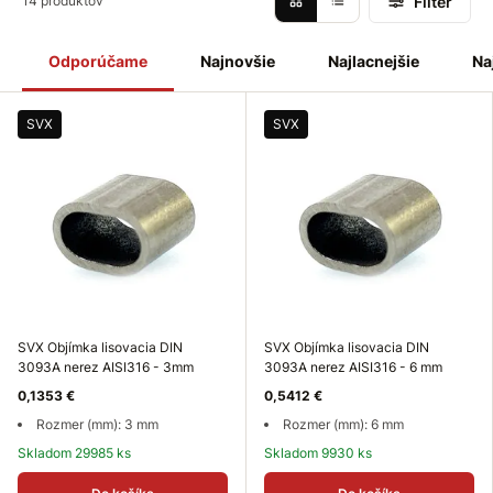
Filter
14 produktov
Odporúčame
Najnovšie
Najlacnejšie
Na
SVX
SVX
SVX Objímka lisovacia DIN
SVX Objímka lisovacia DIN
3093A nerez AISI316 - 3mm
3093A nerez AISI316 - 6 mm
0,1353 €
0,5412 €
Rozmer (mm): 3 mm
Rozmer (mm): 6 mm
Skladom 29985 ks
Skladom 9930 ks