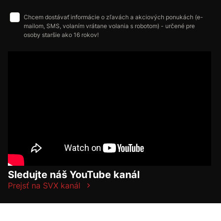
Chcem dostávať informácie o zľavách a akciových ponukách (e-
mailom, SMS, volaním vrátane volania s robotom) - určené pre
osoby staršie ako 16 rokov!
Sledujte náš YouTube kanál
Prejsť na SVX kanál