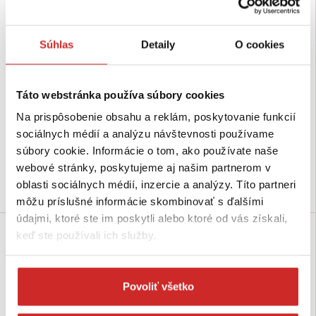
Súhlas
Detaily
O cookies
SVX Spojka lisovacia s okom pre
SVX Objímka lisovacia DIN
Táto webstránka používa súbory cookies
lanko Ø 2 mm- nerez AISI 316
3093A nerez AISI316 - 2mm
Na prispôsobenie obsahu a reklám, poskytovanie funkcií
0,6765 €
0,0677 €
sociálnych médií a analýzu návštevnosti používame
Rozmer (mm): 2 mm
Rozmer (mm): 2 mm
súbory cookie. Informácie o tom, ako používate naše
Nie je skladom
Nie je skladom
webové stránky, poskytujeme aj našim partnerom v
oblasti sociálnych médií, inzercie a analýzy. Títo partneri
Dopytovať dostupnosť
Dopytovať dostupnosť
môžu príslušné informácie skombinovať s ďalšími
údajmi, ktoré ste im poskytli alebo ktoré od vás získali,
SVX
keď ste používali ich služby.
Povoliť všetko