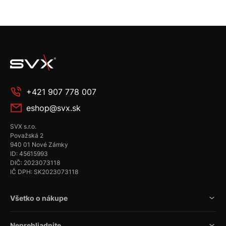
+421 907 778 007
eshop@svx.sk
SVX s.r.o.
Považská 2
940 01 Nové Zámky
ID: 45615993
DIČ: 2023073118
IČ DPH: SK2023073118
Všetko o nákupe
Neprehliadnite