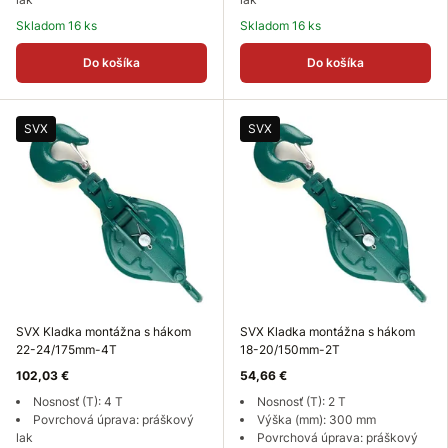
Skladom 16 ks
Skladom 16 ks
Do košíka
Do košíka
SVX
SVX
SVX Kladka montážna s hákom
SVX Kladka montážna s hákom
22-24/175mm-4T
18-20/150mm-2T
102,03 €
54,66 €
Nosnosť (T): 4 T
Nosnosť (T): 2 T
Povrchová úprava: práškový
Výška (mm): 300 mm
lak
Povrchová úprava: práškový