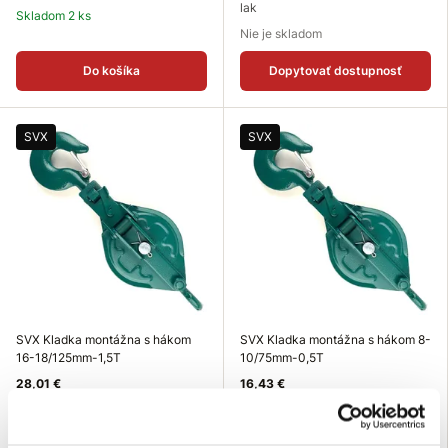
lak
Skladom 2 ks
Nie je skladom
Do košíka
Dopytovať dostupnosť
SVX
SVX
SVX Kladka montážna s hákom
SVX Kladka montážna s hákom 8-
16-18/125mm-1,5T
10/75mm-0,5T
28,01 €
16,43 €
Nosnosť (T): 1,5 T
Nosnosť (T): 0,5 T
Výška (mm): 300 mm
Výška (mm): 150 mm
Povrchová úprava: práškový
Povrchová úprava: práškový