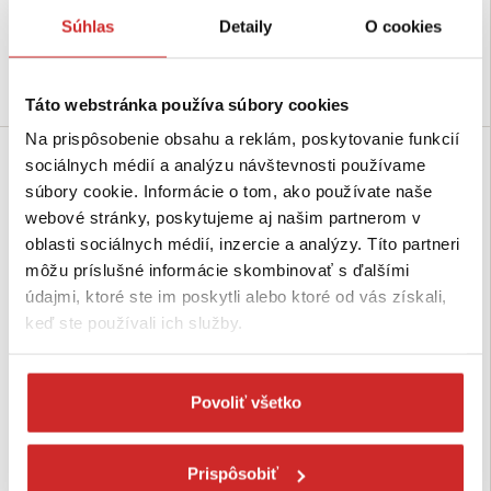
lak
lak
Súhlas
Detaily
O cookies
Skladom 17 ks
Nie je skladom
Do košíka
Dopytovať dostupnosť
Táto webstránka používa súbory cookies
Na prispôsobenie obsahu a reklám, poskytovanie funkcií
sociálnych médií a analýzu návštevnosti používame
súbory cookie. Informácie o tom, ako používate naše
webové stránky, poskytujeme aj našim partnerom v
oblasti sociálnych médií, inzercie a analýzy. Títo partneri
môžu príslušné informácie skombinovať s ďalšími
údajmi, ktoré ste im poskytli alebo ktoré od vás získali,
keď ste používali ich služby.
EU SELECT Kladka montážna s
EU SELECT Kladka montážna s
hákom 20-22/175mm-3T
Povoliť všetko
hákom 18-20/150mm-2T
108,51 €
62,24 €
Nosnosť (T): 3 T
Nosnosť (T): 2 T
Prispôsobiť
Výška (mm): 360 mm
Výška (mm): 300 mm