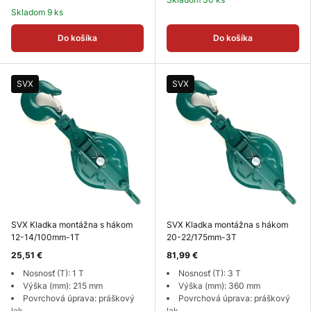
Skladom 9 ks
Do košíka
Do košíka
SVX
SVX
SVX Kladka montážna s hákom
SVX Kladka montážna s hákom
12-14/100mm-1T
20-22/175mm-3T
25,51 €
81,99 €
Nosnosť (T): 1 T
Nosnosť (T): 3 T
Výška (mm): 215 mm
Výška (mm): 360 mm
Povrchová úprava: práškový
Povrchová úprava: práškový
lak
lak