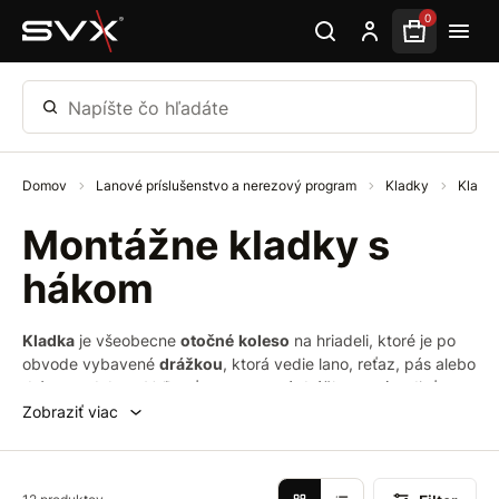
Preskočiť na hlavný obsah
0
Napíšte čo hľadáte
Domov
Lanové príslušenstvo a nerezový program
Kladky
Kladk
Montážne kladky s
hákom
Kladka
je všeobecne
otočné
koleso
na hriadeli, ktoré je po
obvode vybavené
drážkou
, ktorá vedie lano, reťaz, pás alebo
drôt a podobne. Veľkosť vytvarované drážky musí sedieť s
veľkosťou vedeného média, napríklad lana.
Hlavnou
funkciou
Zobraziť viac
kladky je
zmena smeru ťahovej sily
, nie prenos krútiaceho
momentu.
Montážna kladka s hákom
je kladka ako pre
stavbárov, tak aj pre domáce použitie. Využitie nájde pri