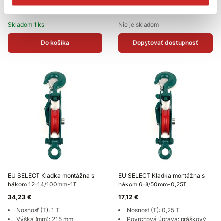
Povrchová úprava: práškový
Povrchová úprava: práškový
lak
lak
Skladom 1 ks
Nie je skladom
Do košíka
Dopytovať dostupnosť
EU SELECT Kladka montážna s
EU SELECT Kladka montážna s
hákom 12-14/100mm-1T
hákom 6-8/50mm-0,25T
34,23 €
17,12 €
Nosnosť (T): 1 T
Nosnosť (T): 0,25 T
Výška (mm): 215 mm
Povrchová úprava: práškový