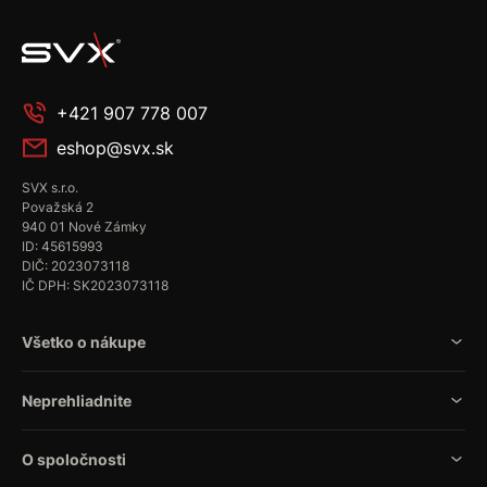
+421 907 778 007
eshop@svx.sk
SVX s.r.o.
Považská 2
940 01 Nové Zámky
ID: 45615993
DIČ: 2023073118
IČ DPH: SK2023073118
Všetko o nákupe
Neprehliadnite
O spoločnosti