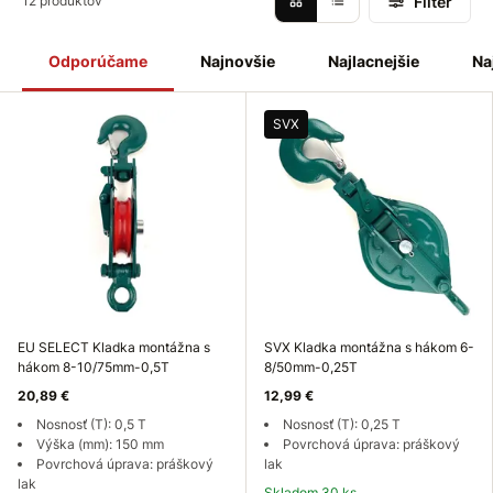
Filter
12 produktov
manipulácii
s
materiálom
pri
montážach
a pri
zdvíhaní
ťažkých bremien v sklade, dielni, garáži i výrobnej hale.
Odporúčame
Najnovšie
Najlacnejšie
Na
SVX
EU SELECT Kladka montážna s
SVX Kladka montážna s hákom 6-
hákom 8-10/75mm-0,5T
8/50mm-0,25T
20,89 €
12,99 €
Nosnosť (T): 0,5 T
Nosnosť (T): 0,25 T
Výška (mm): 150 mm
Povrchová úprava: práškový
Povrchová úprava: práškový
lak
lak
Skladom 30 ks