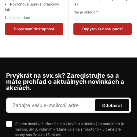
Povrchová úprava: práškový
lak
lak
Nie je skladom
Nie je skladom
Dopytovať dostupnosť
Dopytovať dostupnosť
Prvýkrát na svx.sk? Zaregistrujte sa a
máte prehľad o aktuálnych novinkách a
akciách.
Odoberať
Chcem dostávať informácie o zľavách a akciových ponukách (e-
mailom, SMS, volaním vrátane volania s robotom) - určené pre
osoby staršie ako 16 rokov!