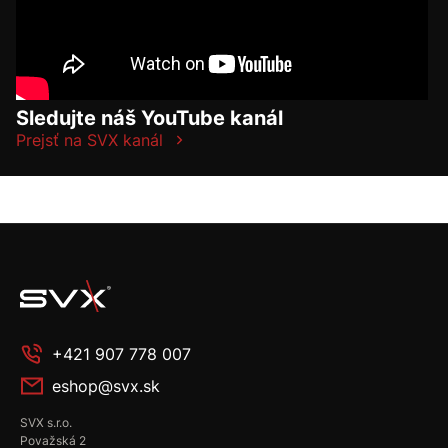
Sledujte náš YouTube kanál
Prejsť na SVX kanál
+421 907 778 007
eshop@svx.sk
SVX s.r.o.
Považská 2