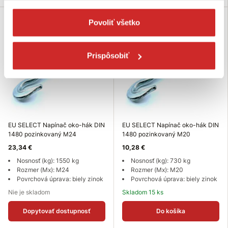
Povoliť všetko
Prispôsobiť
EU SELECT Napínač oko-hák DIN
EU SELECT Napínač oko-hák DIN
1480 pozinkovaný M24
1480 pozinkovaný M20
23,34 €
10,28 €
Nosnosť (kg): 1550 kg
Nosnosť (kg): 730 kg
Rozmer (Mx): M24
Rozmer (Mx): M20
Povrchová úprava: biely zinok
Povrchová úprava: biely zinok
Nie je skladom
Skladom 15 ks
Dopytovať dostupnosť
Do košíka