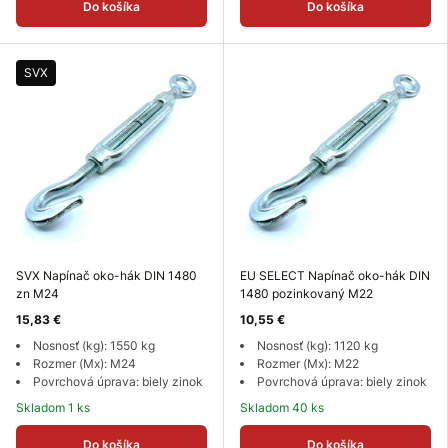
Do košíka
Do košíka
SVX
SVX Napínač oko-hák DIN 1480
EU SELECT Napínač oko-hák DIN
zn M24
1480 pozinkovaný M22
15,83 €
10,55 €
Nosnosť (kg): 1550 kg
Nosnosť (kg): 1120 kg
Rozmer (Mx): M24
Rozmer (Mx): M22
Povrchová úprava: biely zinok
Povrchová úprava: biely zinok
Skladom 1 ks
Skladom 40 ks
Do košíka
Do košíka