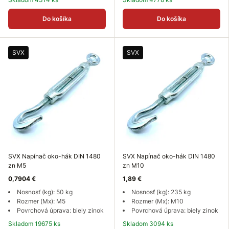
Do košíka
Do košíka
SVX
SVX
SVX Napínač oko-hák DIN 1480
SVX Napínač oko-hák DIN 1480
zn M5
zn M10
0,7904 €
1,89 €
Nosnosť (kg): 50 kg
Nosnosť (kg): 235 kg
Rozmer (Mx): M5
Rozmer (Mx): M10
Povrchová úprava: biely zinok
Povrchová úprava: biely zinok
Skladom 19675 ks
Skladom 3094 ks