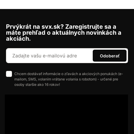
Prvýkrát na svx.sk? Zaregistrujte sa a
máte prehľad o aktuálnych novinkách a
akciách.
Odoberať
Chcem dostávať informácie o zľavách a akciových ponukách (e-
mailom, SMS, volaním vrátane volania s robotom) - určené pre
osoby staršie ako 16 rokov!