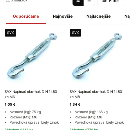
Filter
22 produktov
Odporúčame
Najnovšie
Najlacnejšie
Na
SVX
SVX
SVX Napínač oko-hák DIN 1480
SVX Napínač oko-hák DIN 1480
zn M6
zn M8
1,05 €
1,34 €
Nosnosť (kg): 75 kg
Nosnosť (kg): 165 kg
Rozmer (Mx): M6
Rozmer (Mx): M8
Povrchová úprava: biely zinok
Povrchová úprava: biely zinok
Skladom 4314 ks
Skladom 4778 ks