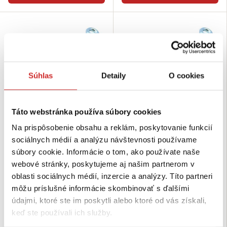
Súhlas
Detaily
O cookies
Táto webstránka používa súbory cookies
Na prispôsobenie obsahu a reklám, poskytovanie funkcií
EU SELECT Napínač oko-hák DIN
EU SELECT Napínač oko-hák DIN
1480 pozinkovaný M36
1480 pozinkovaný M30
sociálnych médií a analýzu návštevnosti používame
súbory cookie. Informácie o tom, ako používate naše
72,07 €
29,63 €
webové stránky, poskytujeme aj našim partnerom v
Nosnosť (kg): 3530 kg
Nosnosť (kg): 2240 kg
Rozmer (Mx): M36
Rozmer (Mx): M30
oblasti sociálnych médií, inzercie a analýzy. Títo partneri
Povrchová úprava: biely zinok
Povrchová úprava: biely zinok
môžu príslušné informácie skombinovať s ďalšími
Skladom 13 ks
Nie je skladom
údajmi, ktoré ste im poskytli alebo ktoré od vás získali,
keď ste používali ich služby.
Do košíka
Dopytovať dostupnosť