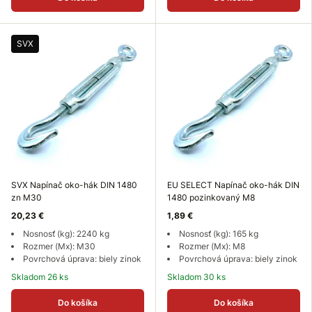
SVX
SVX Napínač oko-hák DIN 1480
EU SELECT Napínač oko-hák DIN
zn M30
1480 pozinkovaný M8
20,23 €
1,89 €
Nosnosť (kg): 2240 kg
Nosnosť (kg): 165 kg
Rozmer (Mx): M30
Rozmer (Mx): M8
Povrchová úprava: biely zinok
Povrchová úprava: biely zinok
Skladom 26 ks
Skladom 30 ks
Do košíka
Do košíka