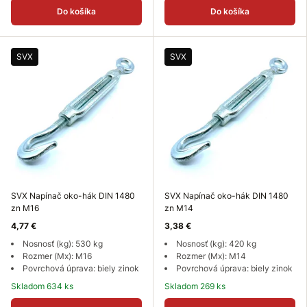
Do košíka
Do košíka
SVX
SVX
SVX Napínač oko-hák DIN 1480
SVX Napínač oko-hák DIN 1480
zn M16
zn M14
4,77 €
3,38 €
Nosnosť (kg): 530 kg
Nosnosť (kg): 420 kg
Rozmer (Mx): M16
Rozmer (Mx): M14
Povrchová úprava: biely zinok
Povrchová úprava: biely zinok
Skladom 634 ks
Skladom 269 ks