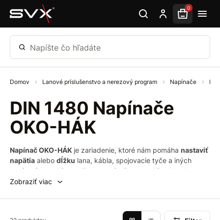
Preskočiť na hlavný obsah
0
Napíšte čo hľadáte
Domov
Lanové príslušenstvo a nerezový program
Napínače
DIN
DIN 1480 Napínače
OKO-HÁK
Napínač OKO-HÁK
je zariadenie, ktoré nám pomáha
nastaviť
napätia
alebo
dĺžku
lana, kábla, spojovacie tyče a iných
napínacích systémov. Tento napínač sa skladá z
dvoch
skrutiek so závitom
. Jedna skrutka je zakončená
hákom
a
Zobraziť viac
druhá
okom
. Obe dve skrutky sú zaskrutkované do každého
konca malého kovového rámu, jedna s ľavým závitom a druhá
s pravým závitom.