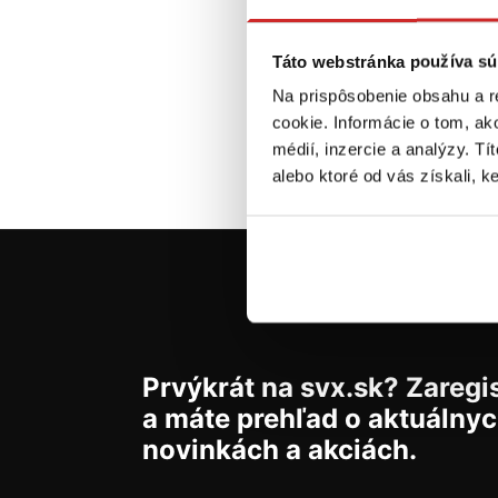
R
P
pon
Táto webstránka používa sú
Sk
Na prispôsobenie obsahu a r
cookie. Informácie o tom, ak
médií, inzercie a analýzy. Tí
alebo ktoré od vás získali, ke
Prvýkrát na svx.sk? Zaregis
a máte prehľad o aktuálny
novinkách a akciách.