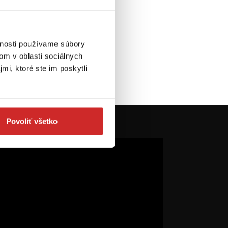
(mm): 12 mm
á úprava:
é
 ks
vnosti používame súbory
om v oblasti sociálnych
 košíka
mi, ktoré ste im poskytli
Povoliť všetko