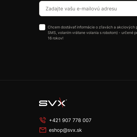
Chcem dostávať informácie o zľavách a akciových 
SMS, volaním vrátane volania s robotom) - určené p
16 rokov!
+421 907 778 007
eshop@svx.sk