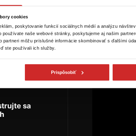
ozmer (mm): 20 mm
Rozmer (mm): 16 mm
Rozmer 
ovrchová úprava:
Povrchová úprava:
Povrchov
iklované
poniklované
poniklovan
bory cookies
ladom 15 ks
Skladom 5 ks
Skladom 60
eklám, poskytovanie funkcií sociálnych médií a analýzu návšte
o používate naše webové stránky, poskytujeme aj našim partner
Do košíka
Do košíka
Do
to partneri môžu príslušné informácie skombinovať s ďalšími údaj
ď ste používali ich služby.
Prispôsobiť
trujte sa
ch