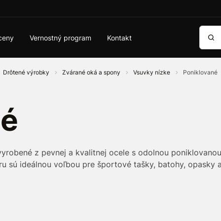
Vyhľa
ceny
Vernostný program
Kontakt
Drôtené výrobky
Zvárané oká a spony
Vsuvky nízke
Poniklované
né
yrobené z pevnej a kvalitnej ocele s odolnou poniklovan
sú ideálnou voľbou pre športové tašky, batohy, opasky a ď
a zvarené, čo umožňuje jednoduchšie použitie v menej náro