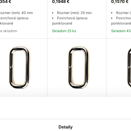
354 €
0,1948 €
0,1570 €
ozmer (mm): 40 mm
Rozmer (mm): 35 mm
Rozmer 
ovrchová úprava:
Povrchová úprava:
Povrchov
iklované
poniklované
poniklovan
e je skladom
Skladom 25 ks
Skladom 45
pytovať dostupnosť
Do košíka
Do
SELECT Vsuvka
EU SELECT Vsuvka
EU SELEC
ka, nezváraná Ni
nízka, nezváraná Ni
nízka, ne
x3x8mm
16x2,6x6mm
12x2,2x
785 €
0,0590 €
0,0541 €
Detaily