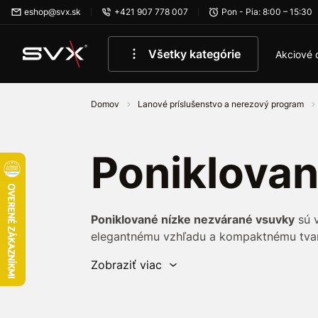
Preskočiť na hlavný obsah
eshop@svx.sk
+421 907 778 007
Pon - Pia: 8:00 – 15:30
Všetky kategórie
Akciové 
Domov
Lanové príslušenstvo a nerezový program
Poniklova
Poniklované nízke nezvárané vsuvky
sú v
elegantnému vzhľadu a kompaktnému tvaru 
zváraných variantov nie sú v mieste spoj
Zobraziť viac
dekoračné a každodenné použitie.