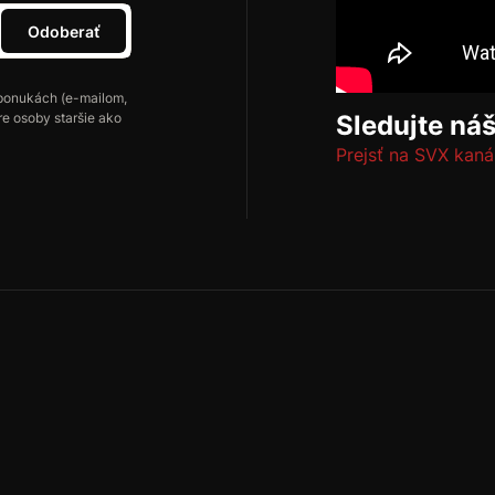
Odoberať
ponukách (e-mailom,
re osoby staršie ako
Sledujte ná
Prejsť na SVX kaná