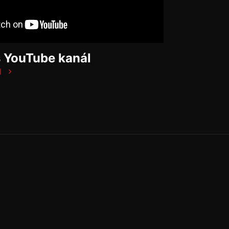
š YouTube kanál
l