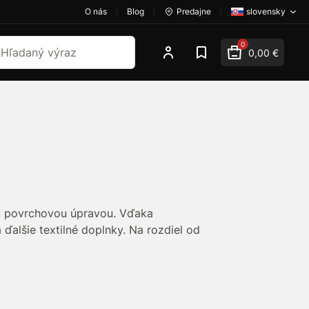
O nás
Blog
Predajne
slovensky
dať
0
0,00 €
ou povrchovou úpravou. Vďaka
alšie textilné doplnky. Na rozdiel od
čných aplikáciách. Vhodné aj na