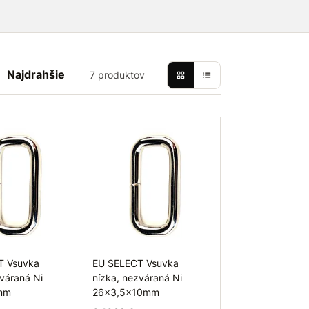
Najdrahšie
7 produktov
T Vsuvka
EU SELECT Vsuvka
zváraná Ni
nízka, nezváraná Ni
mm
26x3,5x10mm