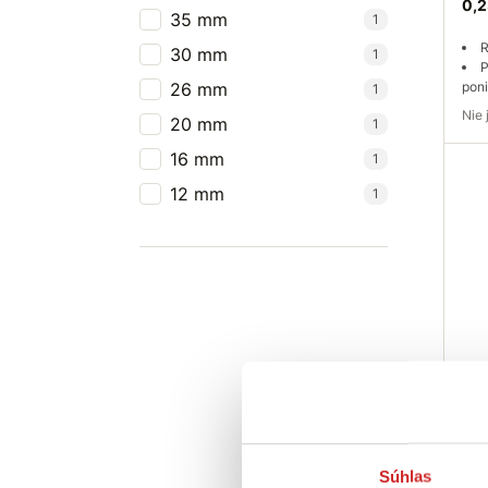
0,2
35 mm
1
R
30 mm
1
P
26 mm
pon
1
Ni
20 mm
1
16 mm
1
Do
12 mm
1
EU 
níz
20
0,0
Súhlas