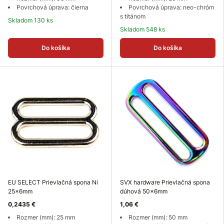
Povrchová úprava: čierna
Povrchová úprava: neo-chróm
s titánom
Skladom 130 ks
Skladom 548 ks
Do košíka
Do košíka
EU SELECT Prievlačná spona Ni
SVX hardware Prievlačná spona
25x6mm
dúhová 50x6mm
0,2435 €
1,06 €
Rozmer (mm): 25 mm
Rozmer (mm): 50 mm