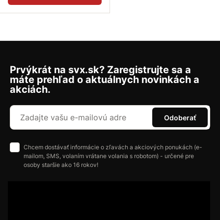
Prvýkrát na svx.sk? Zaregistrujte sa a
máte prehľad o aktuálnych novinkách a
akciách.
Odoberať
Chcem dostávať informácie o zľavách a akciových ponukách (e-
mailom, SMS, volaním vrátane volania s robotom) - určené pre
osoby staršie ako 16 rokov!