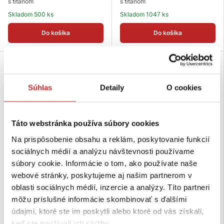
s titánom
s titánom
Skladom 500 ks
Skladom 1047 ks
Do košíka
Do košíka
Súhlas
Detaily
O cookies
Táto webstránka používa súbory cookies
Na prispôsobenie obsahu a reklám, poskytovanie funkcií
sociálnych médií a analýzu návštevnosti používame
súbory cookie. Informácie o tom, ako používate naše
SVX hardware Prievlačná spona
SVX hardware Prievlačná spona
webové stránky, poskytujeme aj našim partnerom v
čierna 50x6mm
čierna 30x7mm
oblasti sociálnych médií, inzercie a analýzy. Títo partneri
0,8142 €
0,4976 €
môžu príslušné informácie skombinovať s ďalšími
Rozmer (mm): 50 mm
Rozmer (mm): 30 mm
údajmi, ktoré ste im poskytli alebo ktoré od vás získali,
Povrchová úprava: čierna
Povrchová úprava: čierna
keď ste používali ich služby.