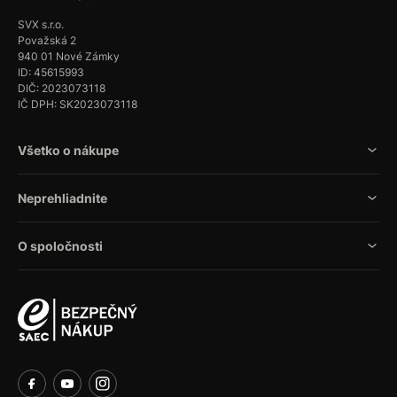
SVX s.r.o.
Považská 2
940 01 Nové Zámky
ID: 45615993
DIČ: 2023073118
IČ DPH: SK2023073118
Všetko o nákupe
Neprehliadnite
O spoločnosti