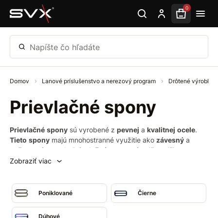
Preskočiť na hlavný obsah
0
Napíšte čo hľadáte
Domov
Lanové príslušenstvo a nerezový program
Drôtené výrobky
Prievlačné spony
Prievlačné
spony
sú vyrobené z
pevnej
a
kvalitnej
ocele
.
Tieto
spony
majú mnohostranné využitie ako
závesný
a
uväzovacie
prvok.
Prievlačné
spony
sú najčastejšie
používané pre
športové
tašky
a
batohy
,
obojky
a
postroje
Zobraziť viac
pre menšie plemená psov.
Poniklované
Čierne
Dúhové