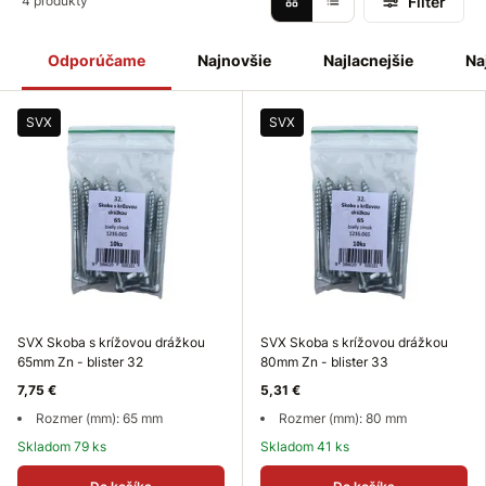
Filter
4 produkty
Skoba s krížovou drážkou
je vyrobená z ocele a je
povrchovo upravená
bielym
galvanickým
zinkom
. Je to
Odporúčame
Najnovšie
Najlacnejšie
Na
závesný
prvok
s
jednoduchou
aplikáciou
do dreva, betónu,
tehly i sadrokartónu.
SVX
SVX
SVX Skoba s krížovou drážkou
SVX Skoba s krížovou drážkou
65mm Zn - blister 32
80mm Zn - blister 33
7,75 €
5,31 €
Rozmer (mm): 65 mm
Rozmer (mm): 80 mm
Skladom 79 ks
Skladom 41 ks