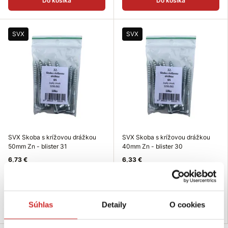
Do košíka
Do košíka
SVX
SVX
SVX Skoba s krížovou drážkou
SVX Skoba s krížovou drážkou
50mm Zn - blister 31
40mm Zn - blister 30
6,73 €
6,33 €
Rozmer (mm): 50 mm
Rozmer (mm): 40 mm
Skladom 143 ks
Skladom 188 ks
Súhlas
Detaily
O cookies
Do košíka
Do košíka