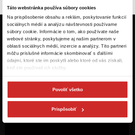
Táto webstránka používa súbory cookies
Na prispôsobenie obsahu a reklám, poskytovanie funkcií
sociálnych médií a analýzu návštevnosti používame
Prvýkrát na svx.sk? Zaregistrujte sa a
súbory cookie. Informácie o tom, ako používate naše
máte prehľad o aktuálnych novinkách a
webové stránky, poskytujeme aj našim partnerom v
akciách.
oblasti sociálnych médií, inzercie a analýzy. Títo partneri
môžu príslušné informácie skombinovať s ďalšími
údajmi, ktoré ste im poskytli alebo ktoré od vás získali,
Odoberať
keď ste používali ich služby.
Chcem dostávať informácie o zľavách a akciových ponukách (e-
mailom, SMS, volaním vrátane volania s robotom) - určené pre
Povoliť všetko
osoby staršie ako 16 rokov!
Prispôsobiť