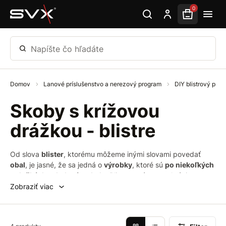
Preskočiť na hlavný obsah
0
Napíšte čo hľadáte
Domov
Lanové príslušenstvo a nerezový program
DIY blistrový pred
Skoby s krížovou
drážkou - blistre
Od slova
blister
, ktorému môžeme inými slovami povedať
obal
, je jasné, že sa jedná o
výrobky
, ktoré sú
po niekoľkých
položkách zabalené v obale
. Blistrované tovar chráni
napríklad pred vlhkosťou, prachom, rozbitím a ďalšími
Zobraziť viac
nepriaznivými vplyvmi. V našom prípade
DIY blistrované
sa
jedná o
jednoduchý uzatvárateľný priehľadný sáčok
, skrz
ktorý zákazník vidí, čo sa nachádza vo vnútri.