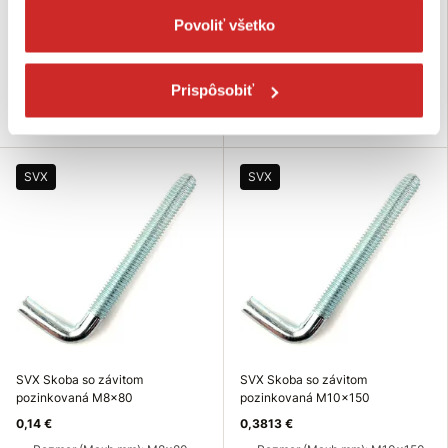
mm
mm
Povoliť všetko
Povrchová úprava: biely
Povrchová úprava: biely
galvanický zinok
galvanický zinok
Skladom 2395 ks
Skladom 25 ks
Prispôsobiť
Do košíka
Do košíka
SVX
SVX
SVX Skoba so závitom
SVX Skoba so závitom
pozinkovaná M8x80
pozinkovaná M10x150
0,14 €
0,3813 €