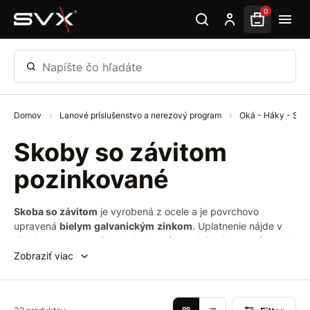
Preskočiť na hlavný obsah
0
Napíšte čo hľadáte
Domov
Lanové príslušenstvo a nerezový program
Oká - Háky - Sk
Skoby so závitom
pozinkované
Skoba so závitom
je vyrobená z ocele a je povrchovo
upravená
bielym
galvanickým
zinkom
. Uplatnenie nájde v
dielni, na stavbe, záhrade i v domácnosti. Pozinkovaný povlak
skoby
zabraňuje
korózii
kovu, vzniku charakteristických
Zobraziť viac
hnedých škvŕn od hrdze.