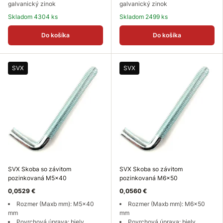
galvanický zinok
galvanický zinok
Skladom 4304 ks
Skladom 2499 ks
Do košíka
Do košíka
SVX
SVX
SVX Skoba so závitom
SVX Skoba so závitom
pozinkovaná M5x40
pozinkovaná M6x50
0,0529 €
0,0560 €
Rozmer (Maxb mm): M5x40
Rozmer (Maxb mm): M6x50
mm
mm
Povrchová úprava: biely
Povrchová úprava: biely