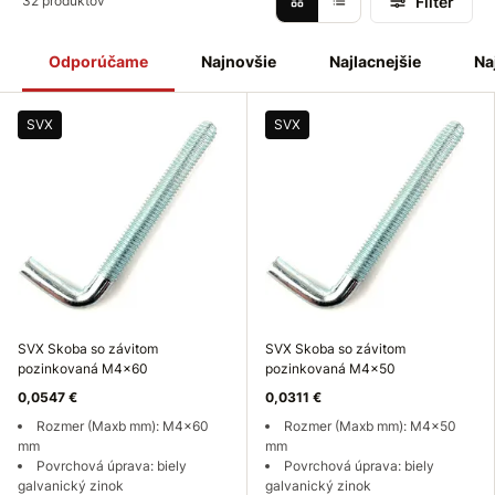
Filter
32 produktov
Odporúčame
Najnovšie
Najlacnejšie
Na
SVX
SVX
SVX Skoba so závitom
SVX Skoba so závitom
pozinkovaná M4x60
pozinkovaná M4x50
0,0547 €
0,0311 €
Rozmer (Maxb mm): M4x60
Rozmer (Maxb mm): M4x50
mm
mm
Povrchová úprava: biely
Povrchová úprava: biely
galvanický zinok
galvanický zinok