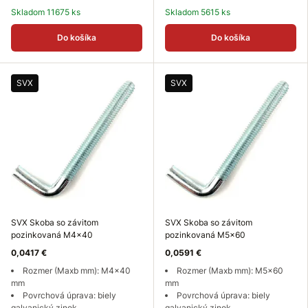
Skladom 11675 ks
Skladom 5615 ks
Do košíka
Do košíka
SVX
SVX
SVX Skoba so závitom
SVX Skoba so závitom
pozinkovaná M4x40
pozinkovaná M5x60
0,0417 €
0,0591 €
Rozmer (Maxb mm): M4x40
Rozmer (Maxb mm): M5x60
mm
mm
Povrchová úprava: biely
Povrchová úprava: biely
galvanický zinok
galvanický zinok