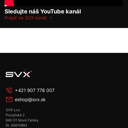
Sledujte náš YouTube kanál
Prejsť na SVX kanál
+421 907 778 007
eshop@svx.sk
SVX s.r.o.
Považská 2
940 01 Nové Zámky
ID: 45615993