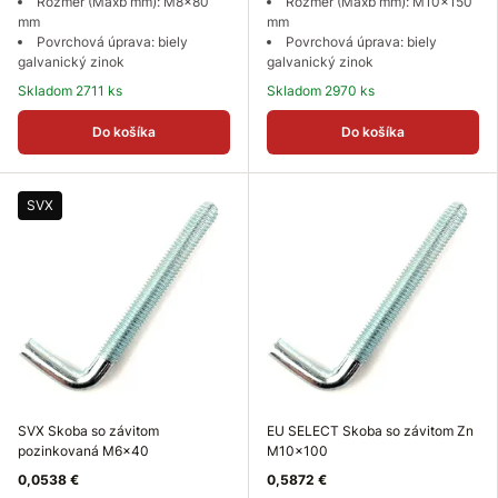
Rozmer (Maxb mm): M8x80
Rozmer (Maxb mm): M10x150
mm
mm
Povrchová úprava: biely
Povrchová úprava: biely
galvanický zinok
galvanický zinok
Skladom 2711 ks
Skladom 2970 ks
Do košíka
Do košíka
SVX
SVX Skoba so závitom
EU SELECT Skoba so závitom Zn
pozinkovaná M6x40
M10x100
0,0538 €
0,5872 €