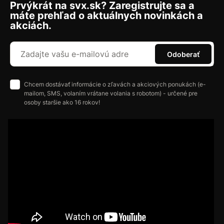
Prvýkrát na svx.sk? Zaregistrujte sa a
máte prehľad o aktuálnych novinkách a
akciách.
Odoberať
Chcem dostávať informácie o zľavách a akciových ponukách (e-
mailom, SMS, volaním vrátane volania s robotom) - určené pre
osoby staršie ako 16 rokov!