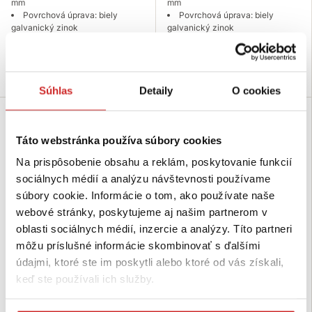
mm
mm
Povrchová úprava: biely
Povrchová úprava: biely
galvanický zinok
galvanický zinok
Skladom 5010 ks
Skladom 665 ks
Do košíka
Do košíka
Súhlas
Detaily
O cookies
SVX
Táto webstránka používa súbory cookies
Na prispôsobenie obsahu a reklám, poskytovanie funkcií
sociálnych médií a analýzu návštevnosti používame
súbory cookie. Informácie o tom, ako používate naše
webové stránky, poskytujeme aj našim partnerom v
oblasti sociálnych médií, inzercie a analýzy. Títo partneri
môžu príslušné informácie skombinovať s ďalšími
SVX Skoba so závitom
EU SELECT Skoba so závitom Zn
údajmi, ktoré ste im poskytli alebo ktoré od vás získali,
pozinkovaná M8x60
M10x150
keď ste používali ich služby.
0,1245 €
0,5412 €
Rozmer (Maxb mm): M8x60
Rozmer (Maxb mm): M10x150