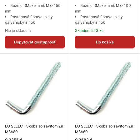
Rozmer (Maxb mm): M8x150
Rozmer (Maxb mm): M8x100
mm
mm
Povrchová úprava: biely
Povrchová úprava: biely
galvanický zinok
galvanický zinok
Nie je skladom
Skladom 543 ks
Dopytovať dostupnosť
Do košíka
EU SELECT Skoba so závitom Zn
EU SELECT Skoba so závitom Zn
M8x80
M8x60
0,3355 €
0,2592 €