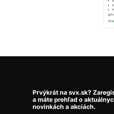
R
N
P
galv
Sk
Prvýkrát na svx.sk? Zaregis
a máte prehľad o aktuálny
novinkách a akciách.