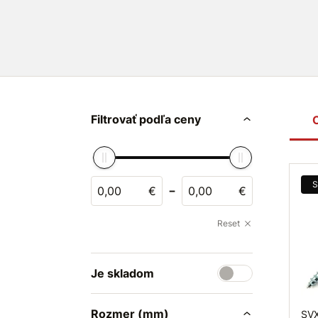
Filtrovať podľa ceny
S
-
€
€
Reset
Je skladom
Rozmer (mm)
SVX