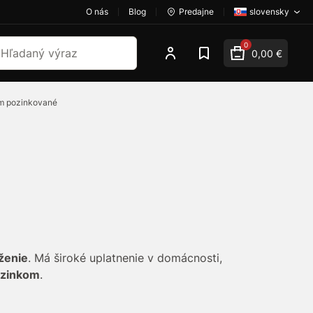
O nás
Blog
Predajne
slovensky
dať
0
0,00 €
om pozinkované
ženie
. Má široké uplatnenie v domácnosti,
 zinkom
.