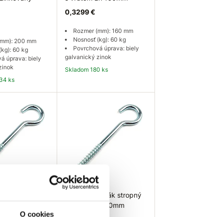
0,3299 €
Rozmer (mm): 160 mm
Nosnosť (kg): 60 kg
(mm): 200 mm
Povrchová úprava: biely
(kg): 60 kg
galvanický zinok
á úprava: biely
zinok
Skladom 180 ks
34 ks
 košíka
Do košíka
 Hák stropný
EU SELECT Hák stropný
 zn 100mm
s vrutom zn 80mm
O cookies