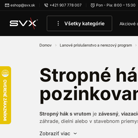
Preskočiť na hlavný obsah
eshop@svx.sk
+421 907 778 007
Pon - Pia: 8:00 – 15:30
Všetky kategórie
Akciové 
Domov
Lanové príslušenstvo a nerezový program
Stropné há
pozinkova
Stropný hák s vrutom
je
závesný
,
viazac
záhrade, dielni alebo v stavebnom priemy
Zobraziť viac