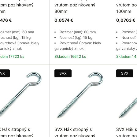
tom pozinkovaný
vrutom pozinkovaný
vrutom po
mm
80mm
100mm
476 €
0,0574 €
0,0763 €
ozmer (mm): 60 mm
Rozmer (mm): 80 mm
Rozmer 
osnosť (kg): 15 kg
Nosnosť (kg): 15 kg
Nosnosť 
ovrchová úprava: biely
Povrchová úprava: biely
Povrchov
anický zinok
galvanický zinok
galvanický 
ladom 17723 ks
Skladom 16642 ks
Skladom 14
Do košíka
Do košíka
Do
VX
SVX
SVX
 Hák stropný s
SVX Hák stropný s
SVX Hák s
tom pozinkovaný
vrutom pozinkovaný
vrutom po