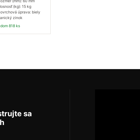
ozmer (mm): 60 mm
osnosť (kg): 15 kg
ovrchová úprava: biely
anický zinok
ladom 818 ks
Do košíka
trujte sa
ch