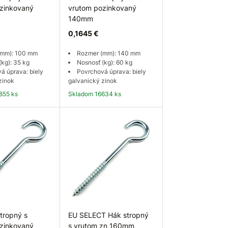
zinkovaný
vrutom pozinkovaný
140mm
0,1645 €
(mm): 100 mm
Rozmer (mm): 140 mm
(kg): 35 kg
Nosnosť (kg): 60 kg
á úprava: biely
Povrchová úprava: biely
zinok
galvanický zinok
855 ks
Skladom 16634 ks
 košíka
Do košíka
tropný s
EU SELECT Hák stropný
zinkovaný
s vrutom zn 160mm