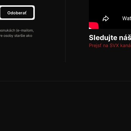
Odoberať
ponukách (e-mailom,
re osoby staršie ako
Sledujte ná
Prejsť na SVX kaná