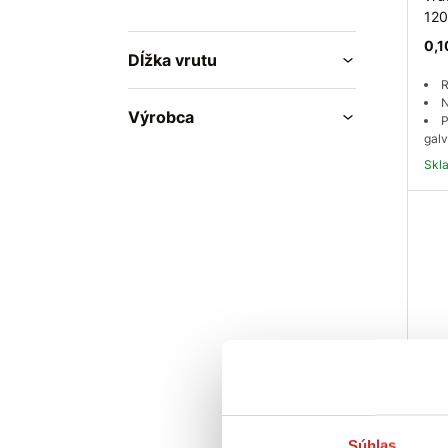
12
0,1
Dĺžka vrutu
R
N
Výrobca
P
galv
Sk
EU 
s v
Súhlas