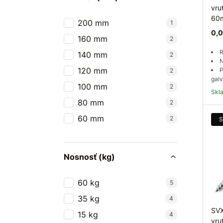
vru
60
200 mm
1
0,0
160 mm
2
R
140 mm
2
N
120 mm
P
2
galv
100 mm
2
Sk
80 mm
2
60 mm
2
S
Nosnosť (kg)
60 kg
5
35 kg
4
SVX
15 kg
4
vru