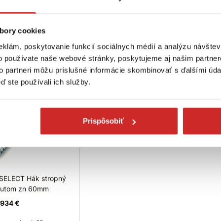
956 €
0,1898 €
0,1245 €
ozmer (mm): 140 mm
Rozmer (mm): 120 mm
Rozmer 
bory cookies
osnosť (kg): 60 kg
Nosnosť (kg): 35 kg
Nosnosť 
ovrchová úprava: biely
Povrchová úprava: biely
Povrchov
eklám, poskytovanie funkcií sociálnych médií a analýzu návšte
anický zinok
galvanický zinok
galvanický 
o používate naše webové stránky, poskytujeme aj našim partner
ladom 90 ks
Skladom 173 ks
Skladom 26
to partneri môžu príslušné informácie skombinovať s ďalšími údaj
ď ste používali ich služby.
Do košíka
Do košíka
Do
Prispôsobiť
SELECT Hák stropný
rutom zn 60mm
934 €