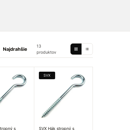
13
Najdrahšie
produktov
SVX
tropný s
SVX Hák stropný s