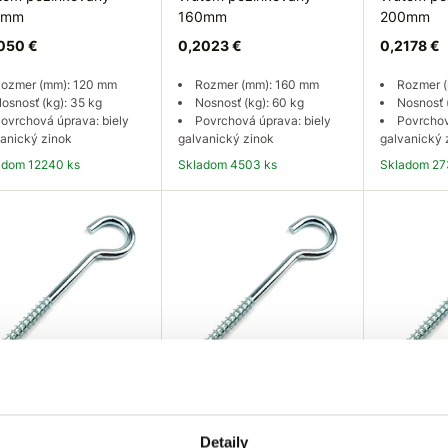
0mm
160mm
200mm
050 €
0,2023 €
0,2178 €
ozmer (mm): 120 mm
Rozmer (mm): 160 mm
Rozmer 
osnosť (kg): 35 kg
Nosnosť (kg): 60 kg
Nosnosť 
ovrchová úprava: biely
Povrchová úprava: biely
Povrchov
anický zinok
galvanický zinok
galvanický 
ladom 12240 ks
Skladom 4503 ks
Skladom 27
Do košíka
Do košíka
Do
SELECT Hák stropný
EU SELECT Hák stropný
EU SELECT
rutom zn 140mm
s vrutom zn 120mm
s vrutom
Detaily