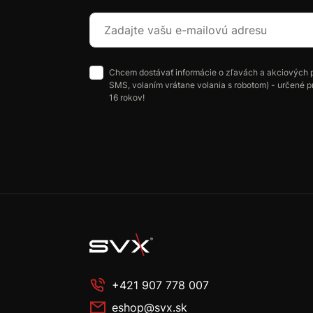
Chcem dostávať informácie o zľavách a akciových 
SMS, volaním vrátane volania s robotom) - určené p
16 rokov!
+421 907 778 007
eshop@svx.sk