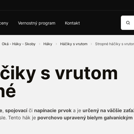
Vyhľa
ceny
Vernostný program
Kontakt
Oká - Háky - Skoby
Háky
Háčiky s vrutom
Stropné háčiky s vrut
čiky s vrutom
né
ie
,
spojovací
či
napínacie
prvok
a je
určený na väčšie zaťa
sle. Tento hák je
povrchovo upravený bielym galvanickým