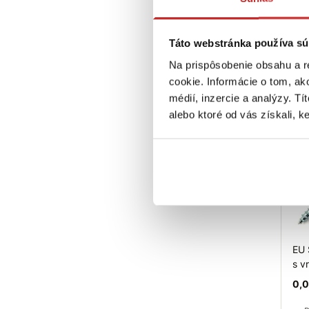
0,2
R
Táto webstránka používa sú
N
P
Na prispôsobenie obsahu a r
galv
cookie. Informácie o tom, ak
Sk
médií, inzercie a analýzy. Tí
alebo ktoré od vás získali, ke
EU 
s v
0,0