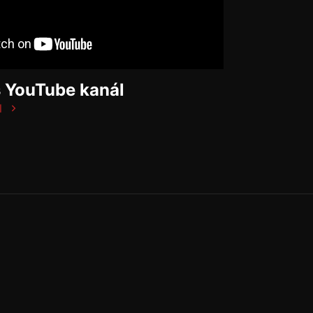
š YouTube kanál
l