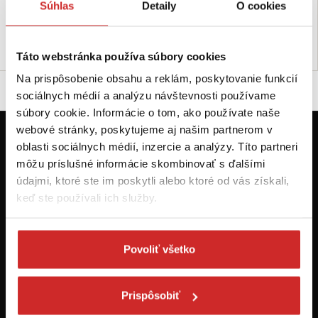
Súhlas
Detaily
O cookies
Nie je skladom
Skladom 55 ks
Dopytovať dostupnosť
Do košíka
Táto webstránka používa súbory cookies
Na prispôsobenie obsahu a reklám, poskytovanie funkcií
sociálnych médií a analýzu návštevnosti používame
súbory cookie. Informácie o tom, ako používate naše
webové stránky, poskytujeme aj našim partnerom v
oblasti sociálnych médií, inzercie a analýzy. Títo partneri
Prvýkrát na svx.sk? Zaregistrujte sa a
môžu príslušné informácie skombinovať s ďalšími
máte prehľad o aktuálnych novinkách a
akciách.
údajmi, ktoré ste im poskytli alebo ktoré od vás získali,
keď ste používali ich služby.
Odoberať
Povoliť všetko
Chcem dostávať informácie o zľavách a akciových ponukách (e-
mailom, SMS, volaním vrátane volania s robotom) - určené pre
osoby staršie ako 16 rokov!
Prispôsobiť