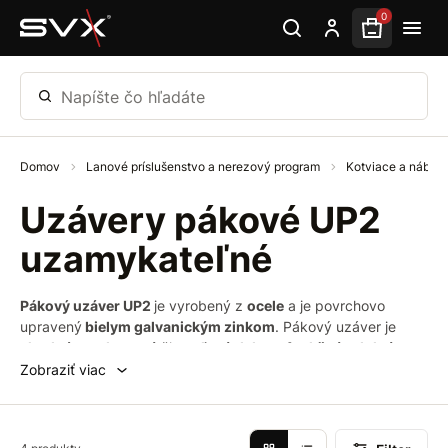
Preskočiť na hlavný obsah
0
Napíšte čo hľadáte
Domov
Lanové príslušenstvo a nerezový program
Kotviace a nábytk
Uzávery pákové UP2
uzamykateľné
Pákový uzáver UP2
je vyrobený z
ocele
a je povrchovo
upravený
bielym galvanickým zinkom
. Pákový uzáver je
vhodný pre drevené
či
oceľové
debny
,
funkčné
odolné
obaly
na
hudobné
nástroje
a
kufre
. Jednou z veľkých výhod
Zobraziť viac
týchto uzáver je
rýchla
a
jednoduchá
montáž
. Na pákovom
uzáveru sa nachádza
očko
na
uzamknutie
. Súčasťou
pákového uzáveru UP2 je aj
protikus
.