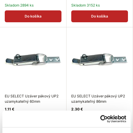
Skladom 2894 ks
Skladom 3152 ks
Do košíka
Do košíka
EU SELECT Uzáver pákový UP2
EU SELECT Uzáver pákový UP2
uzamykateľný 60mm
uzamykateľný 86mm
1,11 €
2,30 €
Rozmer (mm): 60 mm
Rozmer (mm): 86 mm
Šírka: 16 mm
Šírka: 23 mm
Povrchová úprava: biely
Povrchová úprava: biely
galvanický zinok
galvanický zinok