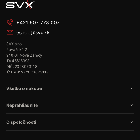
+421 907 778 007
eshop@svx.sk
SVX s.r.o.
Považská 2
940 01 Nové Zámky
ID: 45615993
DIČ: 2023073118
IČ DPH: SK2023073118
Všetko o nákupe
Neprehliadnite
O spoločnosti