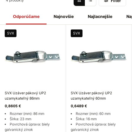
Filter
4 produkty
Odporúčame
Najnovšie
Najlacnejšie
Na
SVX
SVX
SVX Uzáver pákový UP2
SVX Uzáver pákový UP2
uzamykateľný 86mm
uzamykateľný 60mm
0,8605 €
0,6489 €
Rozmer (mm): 86 mm
Rozmer (mm): 60 mm
Šírka: 23 mm
Šírka: 16 mm
Povrchová úprava: biely
Povrchová úprava: biely
galvanický zinok
galvanický zinok