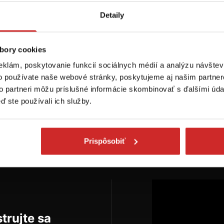
SELECT Nerezová
EU SELECT Nerezová
abína obojstranná
karabína otočná A4 70
Detaily
2 mm
mm
2 €
4,87 €
bory cookies
ozmer (mm): 102 mm
Rozmer (axb mm): 70x13
eklám, poskytovanie funkcií sociálnych médií a analýzu návšte
mm
ladom 7 ks
o používate naše webové stránky, poskytujeme aj našim partner
Skladom 31 ks
to partneri môžu príslušné informácie skombinovať s ďalšími údaj
ď ste používali ich služby.
Do košíka
Do košíka
Prispôsobiť
trujte sa