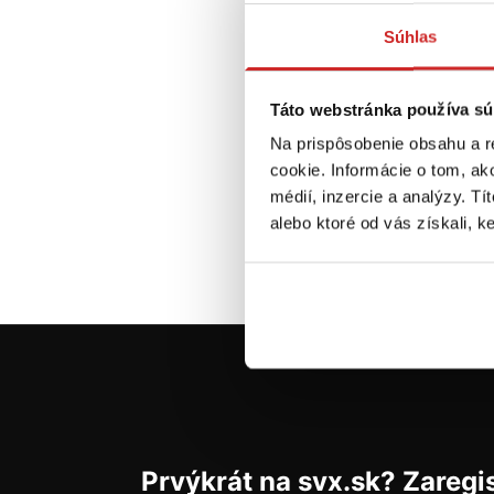
EU 
kar
Súhlas
10
6,2
Táto webstránka používa sú
R
Na prispôsobenie obsahu a r
Sk
cookie. Informácie o tom, ak
médií, inzercie a analýzy. Tí
alebo ktoré od vás získali, ke
Prvýkrát na svx.sk? Zaregis