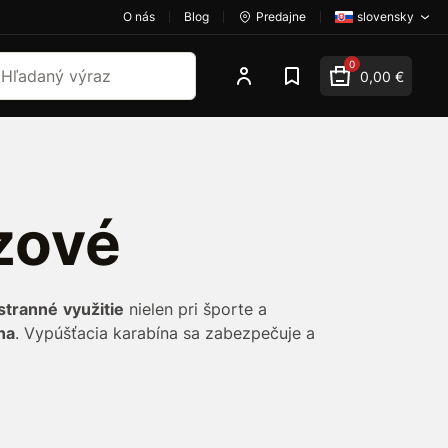
O nás
Blog
Predajne
slovensky
dať
0
0,00 €
zové
stranné
využitie
nielen pri športe a
na
. Vypúšťacia karabína sa zabezpečuje a