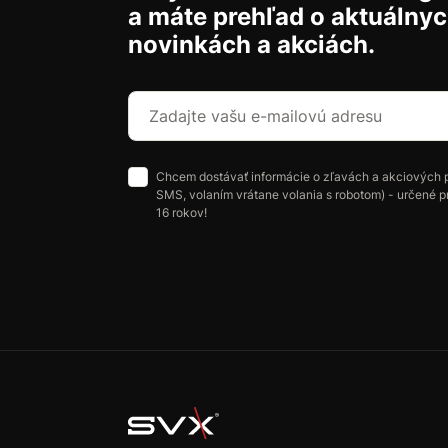
a máte prehľad o aktuálny
novinkách a akciách.
Chcem dostávať informácie o zľavách a akciových 
SMS, volaním vrátane volania s robotom) - určené p
16 rokov!