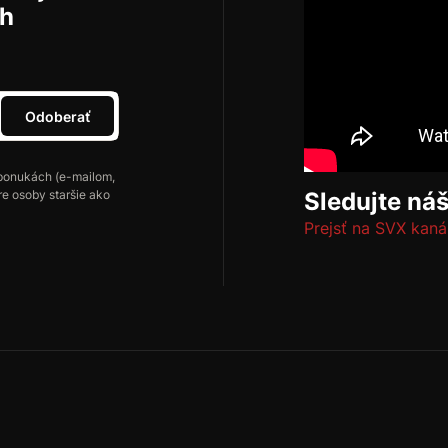
ch
Odoberať
ponukách (e-mailom,
re osoby staršie ako
Sledujte ná
Prejsť na SVX kaná