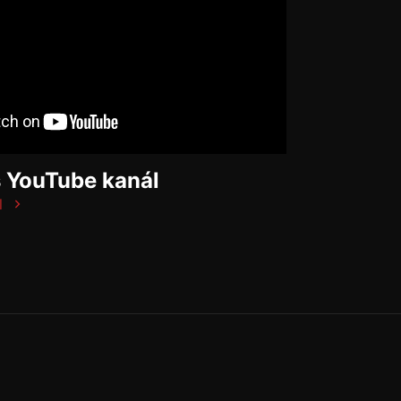
š YouTube kanál
l