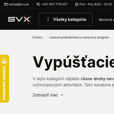
Preskočiť na hlavný obsah
eshop@svx.sk
+421 907 778 007
Pon - Pia: 8:00 – 15:30
Všetky kategórie
Akciové 
Domov
Lanové príslušenstvo a nerezový program
Vypúšťacie
V tejto kategórii nájdete
rôzne
druhy ne
voľnočasových aktivitách. Táto karabína j
povoľuje
pomocou
pružinovej
poistky
. P
Zobraziť viac