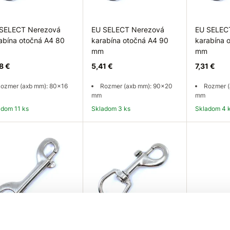
SELECT Nerezová
EU SELECT Nerezová
EU SELEC
abína otočná A4 80
karabína otočná A4 90
karabína 
mm
mm
8 €
5,41 €
7,31 €
ozmer (axb mm): 80x16
Rozmer (axb mm): 90x20
Rozmer (
mm
mm
ladom 11 ks
Skladom 3 ks
Skladom 4 
Do košíka
Do košíka
Do