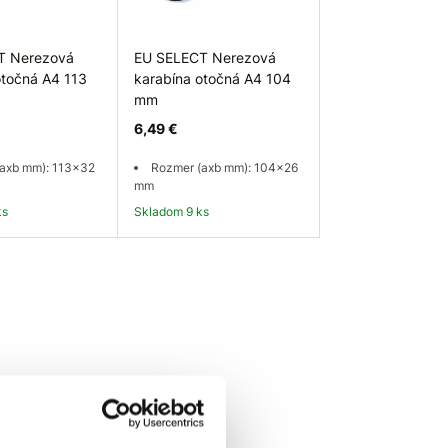
T Nerezová
EU SELECT Nerezová
otočná A4 113
karabína otočná A4 104
mm
6,49 €
axb mm): 113x32
Rozmer (axb mm): 104x26
mm
ks
Skladom 9 ks
 košíka
Do košíka