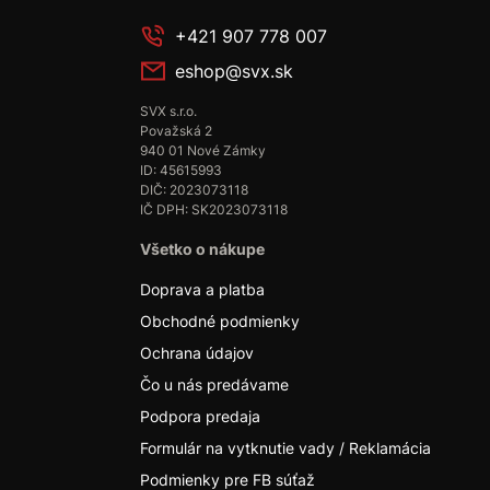
+421 907 778 007
eshop@svx.sk
SVX s.r.o.
Považská 2
940 01 Nové Zámky
ID: 45615993
DIČ: 2023073118
IČ DPH: SK2023073118
Všetko o nákupe
Doprava a platba
Obchodné podmienky
Ochrana údajov
Čo u nás predávame
Podpora predaja
Formulár na vytknutie vady / Reklamácia
Podmienky pre FB súťaž