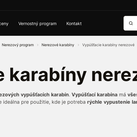
Vyhľa
ceny
Vernostný program
Kontakt
Nerezový program
Nerezové karabíny
Vypúšťacie karabíny nerezové
 karabíny nere
rezových
vypúšťacích
karabín
.
Vypúšťací
karabína
má
vše
e ideálna pre použitie, kde je potreba
rýchle
vypustenie
la
oužíva sa pre rôzne chovateľské alebo dizajnové účely.