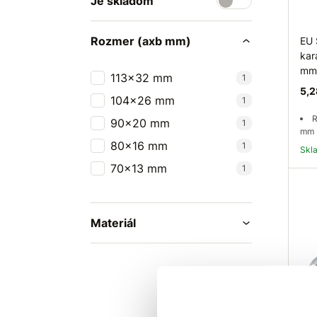
Je skladom
Rozmer (axb mm)
EU 
kar
mm
113x32 mm
1
5,2
104x26 mm
1
R
90x20 mm
1
mm
80x16 mm
1
Sk
70x13 mm
1
Materiál