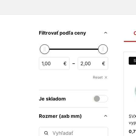
Filtrovať podľa ceny
S
-
€
€
Reset
Je skladom
Rozmer (axb mm)
SVX
vyp
0,7