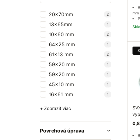
R
mm
20x70mm
2
P
13x65mm
1
Sk
10x60 mm
2
64x25 mm
1
S
61x13 mm
2
59x20 mm
1
59x20 mm
1
45x10 mm
1
16x61 mm
1
SVX
+ Zobraziť viac
vyp
0,8
Povrchová úprava
R