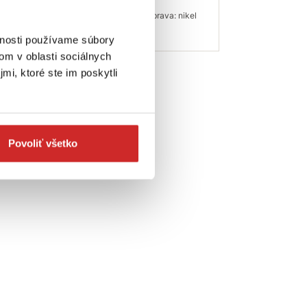
13x65mm
á úprava: nikel
Povrchová úprava: nikel
dom
Nie je skladom
vnosti používame súbory
om v oblasti sociálnych
ať dostupnosť
Dopytovať dostupnosť
mi, ktoré ste im poskytli
Povoliť všetko