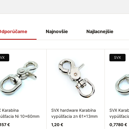
Odporúčame
Najnovšie
Najlacnejšie
VX
SVX
 Karabína
SVX hardware Karabína
SVX Karab
úšťacia Ni 10x60mm
vypúšťacia zn 61x13mm
vypúšťac
157 €
1,20 €
0,7780 €