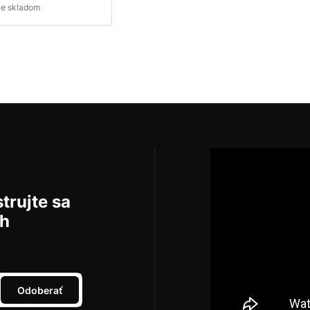
e je skladom
pytovať dostupnosť
trujte sa
ch
Odoberať