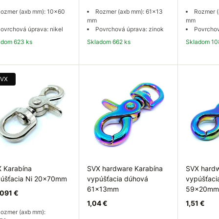
ozmer (axb mm): 10x60
Rozmer (axb mm): 61x13
Rozmer (
mm
mm
ovrchová úprava: nikel
Povrchová úprava: zinok
Povrchov
ladom 623 ks
Skladom 662 ks
Skladom 10
Do košíka
Do košíka
Do
VX
 Karabína
SVX hardware Karabína
SVX hardw
úšťacia Ni 20x70mm
vypúšťacia dúhová
vypúšťaci
61x13mm
59x20mm
091 €
1,04 €
1,51 €
ozmer (axb mm):