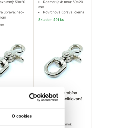
axb mm): 59x20
Rozmer (axb mm): 59x20
mm
á úprava: neo-
Povrchová úprava: čierna
ánom
Skladom 491 ks
dom
ať dostupnosť
Do košíka
 Karabína
EU SELECT Karabína
a poniklovaná
vypúšťacia poniklovaná
13x65mm
1,14 €
O cookies
axb mm):
Rozmer (axb mm):