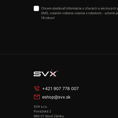
Chcem dostávať informácie o zľavách a akciových 
SMS, volaním vrátane volania s robotom) - určené p
16 rokov!
+421 907 778 007
eshop@svx.sk
SVX s.r.o.
Považská 2
940 01 Nové Zámky