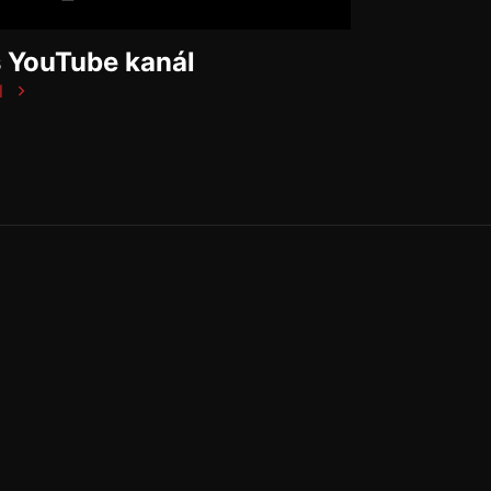
š YouTube kanál
l