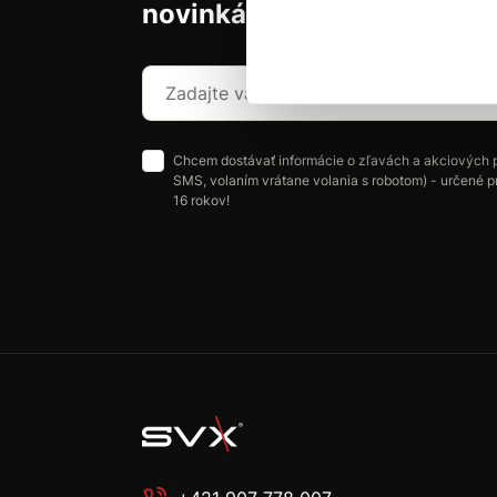
novinkách a akciách.
Chcem dostávať informácie o zľavách a akciových 
SMS, volaním vrátane volania s robotom) - určené p
16 rokov!