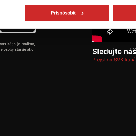
Prispôsobiť
Odoberať
ponukách (e-mailom,
re osoby staršie ako
Sledujte ná
Prejsť na SVX kaná