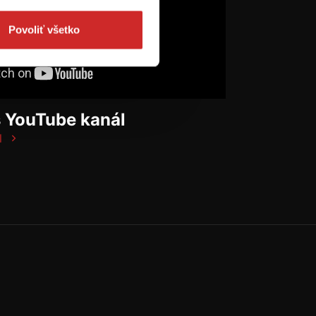
Povoliť všetko
š YouTube kanál
l