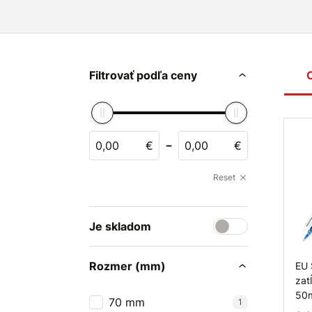
Filtrovať podľa ceny
-
€
€
Reset
Je skladom
Rozmer (mm)
EU 
zat
50
70 mm
1