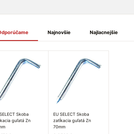
Odporúčame
Najnovšie
Najlacnejšie
SELECT Skoba
EU SELECT Skoba
ĺkacia guľatá Zn
zatĺkacia guľatá Zn
mm
70mm