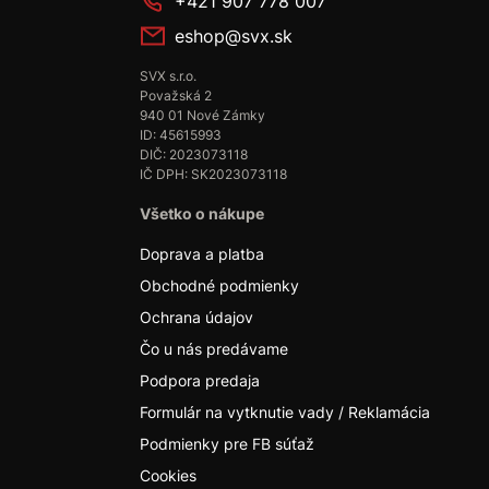
+421 907 778 007
eshop@svx.sk
SVX s.r.o.
Považská 2
940 01 Nové Zámky
ID: 45615993
DIČ: 2023073118
IČ DPH: SK2023073118
Všetko o nákupe
Doprava a platba
Obchodné podmienky
Ochrana údajov
Čo u nás predávame
Podpora predaja
Formulár na vytknutie vady / Reklamácia
Podmienky pre FB súťaž
Cookies