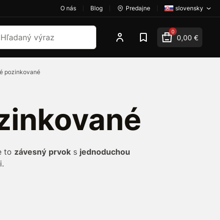
O nás
Blog
Predajne
slovensky
dať
0
0,00 €
té pozinkované
ozinkované
e to
závesný
prvok
s
jednoduchou
i.