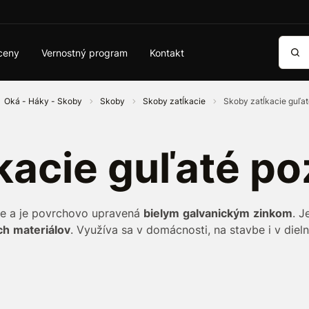
Vyhľa
ceny
Vernostný program
Kontakt
Oká - Háky - Skoby
Skoby
Skoby zatĺkacie
Skoby zatĺkacie guľa
kacie guľaté p
le a je povrchovo upravená
bielym
galvanickým
zinkom
. J
ch
materiálov
. Využíva sa v domácnosti, na stavbe i v dieln