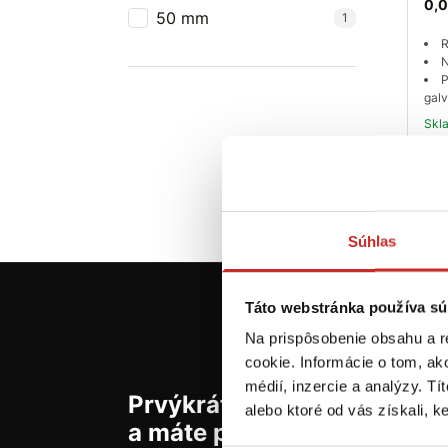
0,0
50 mm
1
R
N
P
galv
Sk
Súhlas
Táto webstránka používa sú
Na prispôsobenie obsahu a r
cookie. Informácie o tom, ak
médií, inzercie a analýzy. Tí
Prvýkrát na svx.sk? Zaregis
alebo ktoré od vás získali, ke
a máte prehľad o aktuálny