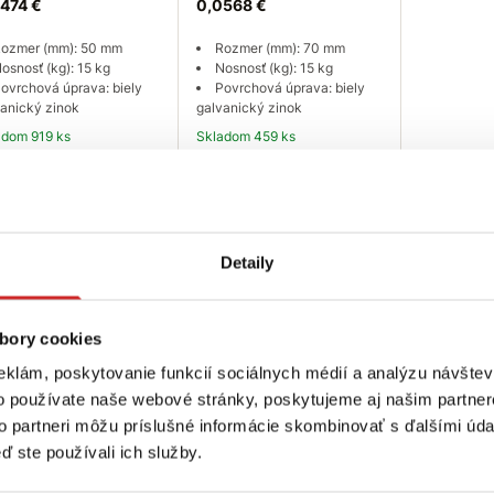
474 €
0,0568 €
ozmer (mm): 50 mm
Rozmer (mm): 70 mm
osnosť (kg): 15 kg
Nosnosť (kg): 15 kg
ovrchová úprava: biely
Povrchová úprava: biely
anický zinok
galvanický zinok
ladom 919 ks
Skladom 459 ks
Do košíka
Do košíka
Detaily
bory cookies
eklám, poskytovanie funkcií sociálnych médií a analýzu návšte
o používate naše webové stránky, poskytujeme aj našim partner
to partneri môžu príslušné informácie skombinovať s ďalšími údaj
trujte sa
ď ste používali ich služby.
ch