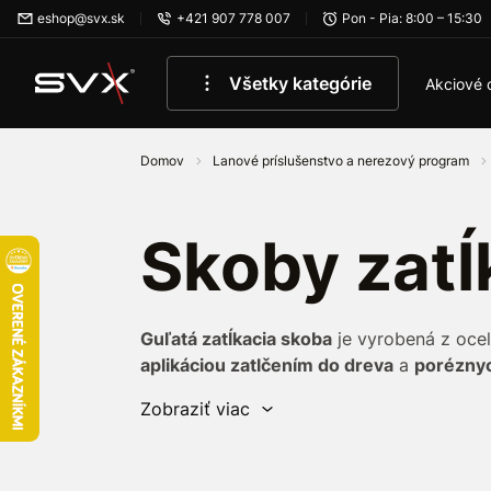
Preskočiť na hlavný obsah
eshop@svx.sk
+421 907 778 007
Pon - Pia: 8:00 – 15:30
Všetky kategórie
Akciové 
Domov
Lanové príslušenstvo a nerezový program
Skoby zatĺ
Guľatá zatĺkacia skoba
je vyrobená z oce
aplikáciou zatlčením do dreva
a
porézny
Zobraziť viac