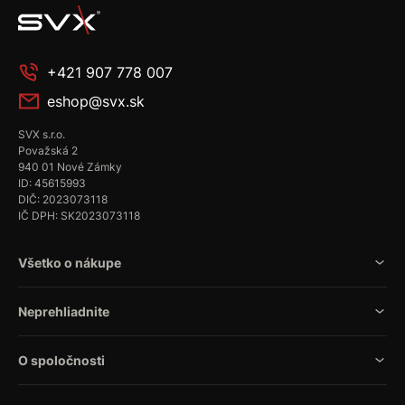
+421 907 778 007
eshop@svx.sk
SVX s.r.o.
Považská 2
940 01 Nové Zámky
ID: 45615993
DIČ: 2023073118
IČ DPH: SK2023073118
Všetko o nákupe
Neprehliadnite
O spoločnosti