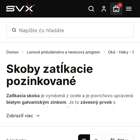
Preskočiť na hlavný obsah
0
Napíšte čo hľadáte
Domov
Lanové príslušenstvo a nerezový program
Oká - Háky - Sk
Skoby zatĺkacie
pozinkované
Zatĺkacia skoba
je vyrobená z ocele a je povrchovo upravená
bielym
galvanickým
zinkom
. Je to
závesný
prvok
s
jednoduchou aplikáciou zatlčením do dreva
a
poréznych
materiálov
. Využíva sa v domácnosti, na stavbe i v dielni.
Zobraziť viac