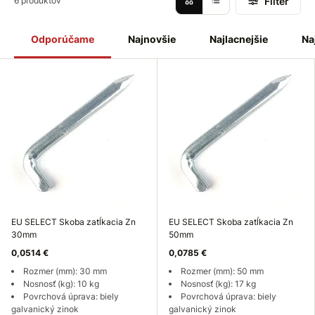
Filter
6 produktov
Odporúčame
Najnovšie
Najlacnejšie
Na
EU SELECT Skoba zatĺkacia Zn
EU SELECT Skoba zatĺkacia Zn
30mm
50mm
0,0514 €
0,0785 €
Rozmer (mm): 30 mm
Rozmer (mm): 50 mm
Nosnosť (kg): 10 kg
Nosnosť (kg): 17 kg
Povrchová úprava: biely
Povrchová úprava: biely
galvanický zinok
galvanický zinok