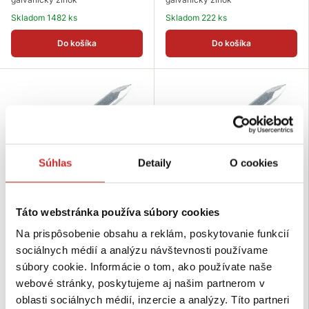
Skladom 1482 ks
Skladom 222 ks
Do košíka
Do košíka
Súhlas
Detaily
O cookies
Táto webstránka používa súbory cookies
EU SELECT Skoba zatĺkacia Zn
EU SELECT Skoba zatĺkacia Zn
Na prispôsobenie obsahu a reklám, poskytovanie funkcií
100mm
80mm
sociálnych médií a analýzu návštevnosti používame
0,1759 €
0,1705 €
súbory cookie. Informácie o tom, ako používate naše
Rozmer (mm): 100 mm
Rozmer (mm): 80 mm
webové stránky, poskytujeme aj našim partnerom v
Nosnosť (kg): 25 kg
Nosnosť (kg): 25 kg
oblasti sociálnych médií, inzercie a analýzy. Títo partneri
Povrchová úprava: biely
Povrchová úprava: biely