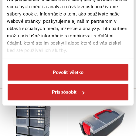
sociálnych médií a analýzu návštevnosti používame
súbory cookie. Informácie o tom, ako používate naše
webové stránky, poskytujeme aj našim partnerom v
PATROL GROUP Závesný panel
PATROL GROUP Sada pre
oblasti sociálnych médií, inzercie a analýzy. Títo partneri
na náradie 800x250x500mm
začiatočníkov STARTER
môžu príslušné informácie skombinovať s ďalšími
400x360x130mm
10,70 €
údajmi, ktoré ste im poskytli alebo ktoré od vás získali,
21,31 €
Rozmer (axbxc mm ):
keď ste používali ich služby.
800x250x500 mm
Rozmer (axbxc mm ):
400x360x130 mm
Skladom 4 ks
Skladom 12 ks
Povoliť všetko
Do košíka
Do košíka
Prispôsobiť