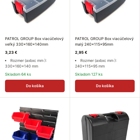
PATROL GROUP Box viacúčelový
PATROL GROUP Box viacúčelový
veľký 330x160x140mm
malý 240x115x95mm
3,23 €
2,95 €
Rozmer (axbxc mm ):
Rozmer (axbxc mm ):
330x160x140 mm
240x115x95 mm
Skladom 64 ks
Skladom 127 ks
Do košíka
Do košíka