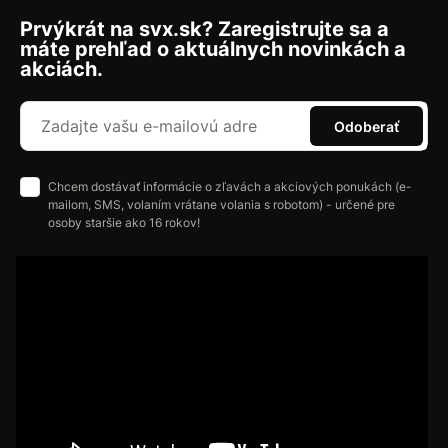
Prvýkrát na svx.sk? Zaregistrujte sa a
máte prehľad o aktuálnych novinkách a
akciách.
Odoberať
Chcem dostávať informácie o zľavách a akciových ponukách (e-
mailom, SMS, volaním vrátane volania s robotom) - určené pre
osoby staršie ako 16 rokov!