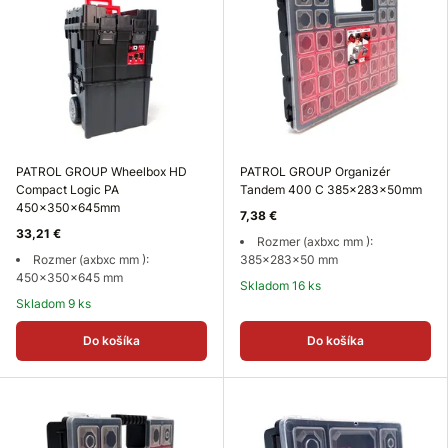
PATROL GROUP Wheelbox HD
PATROL GROUP Organizér
Compact Logic PA
Tandem 400 C 385x283x50mm
450x350x645mm
7,38 €
33,21 €
Rozmer (axbxc mm ):
Rozmer (axbxc mm ):
385x283x50 mm
450x350x645 mm
Skladom 16 ks
Skladom 9 ks
Do košíka
Do košíka