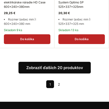
elektrikárske náradie HD Case
System Optimo SP
600x240x380mm
525x337x325mm
29,25 €
20,30 €
Rozmer (axbxc mm ):
Rozmer (axbxc mm ):
600x240x380 mm
525x337x325 mm
Skladom 9 ks
Skladom 13 ks
Do košíka
Do košíka
Zobraziť ďalších 20 produktov
1
2