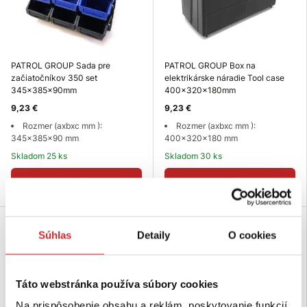
PATROL GROUP Sada pre
PATROL GROUP Box na
začiatočníkov 350 set
elektrikárske náradie Tool case
345x385x90mm
400x320x180mm
9,23 €
9,23 €
Rozmer (axbxc mm ):
Rozmer (axbxc mm ):
345x385x90 mm
400x320x180 mm
Skladom 25 ks
Skladom 30 ks
Do košíka
Do košíka
Súhlas
Detaily
O cookies
Táto webstránka používa súbory cookies
Na prispôsobenie obsahu a reklám, poskytovanie funkcií