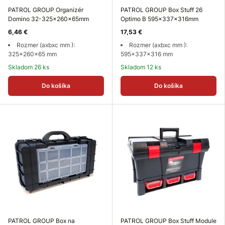
PATROL GROUP Organizér
PATROL GROUP Box Stuff 26
Domino 32-325x260x65mm
Optimo B 595x337x316mm
6,46 €
17,53 €
Rozmer (axbxc mm ):
Rozmer (axbxc mm ):
325x260x65 mm
595x337x316 mm
Skladom 26 ks
Skladom 12 ks
Do košíka
Do košíka
PATROL GROUP Box na
PATROL GROUP Box Stuff Module