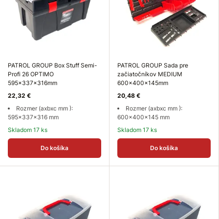
PATROL GROUP Box Stuff Semi-
PATROL GROUP Sada pre
Profi 26 OPTIMO
začiatočníkov MEDIUM
595x337x316mm
600x400x145mm
22,32 €
20,48 €
Rozmer (axbxc mm ):
Rozmer (axbxc mm ):
595x337x316 mm
600x400x145 mm
Skladom 17 ks
Skladom 17 ks
Do košíka
Do košíka