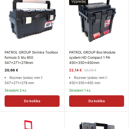
Výpredaj
PATROL GROUP Skrinka Toolbox
PATROL GROUP Box Module
formula S Alu 600
system HD Compact 1 PA
547x271x278mm
450x350x450mm
20,66 €
22,14 €
29,06 €
Rozmer (axbxc mm ):
Rozmer (axbxc mm ):
547x271x278 mm
450x350x450 mm
Skladom 2 ks
Skladom 1 ks
Do košíka
Do košíka