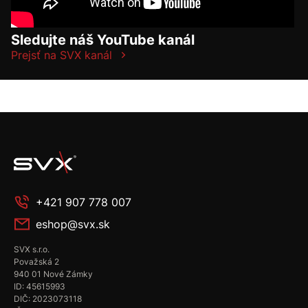
Sledujte náš YouTube kanál
Prejsť na SVX kanál
+421 907 778 007
eshop@svx.sk
SVX s.r.o.
Považská 2
940 01 Nové Zámky
ID: 45615993
DIČ: 2023073118