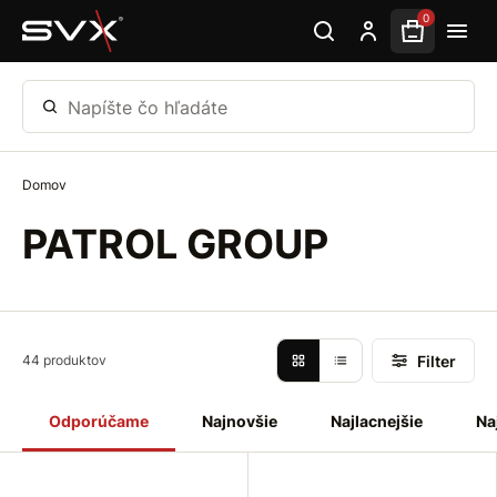
Preskočiť na hlavný obsah
0
Napíšte čo hľadáte
Domov
PATROL GROUP
Filter
44 produktov
Odporúčame
Najnovšie
Najlacnejšie
Na