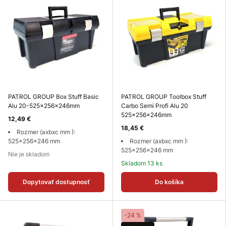
PATROL GROUP Box Stuff Basic
PATROL GROUP Toolbox Stuff
Alu 20-525x256x246mm
Carbo Semi Profi Alu 20
525x256x246mm
12,49 €
18,45 €
Rozmer (axbxc mm ):
525x256x246 mm
Rozmer (axbxc mm ):
525x256x246 mm
Nie je skladom
Skladom 13 ks
Dopytovať dostupnosť
Do košíka
-24 %