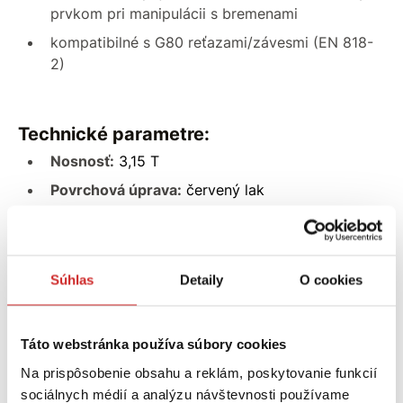
prvkom pri manipulácii s bremenami
kompatibilné s G80 reťazami/závesmi (EN 818-
2)
Technické parametre:
Nosnosť:
3,15 T
Povrchová úprava:
červený lak
Bezpečnostný faktor:
4:1
Súhlas
Detaily
O cookies
Bezpečnostné upozornenie
Neprekračujte WLL 3,15 t
WLL platí len pri správnom použití
a v súlade s
Táto webstránka používa súbory cookies
pokynmi výrobcu
Na prispôsobenie obsahu a reklám, poskytovanie funkcií
Veľký uhol úväzku
zvyšuje zaťaženie v
sociálnych médií a analýzu návštevnosti používame