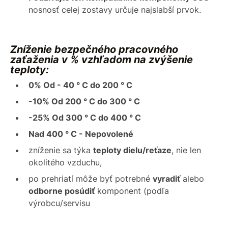
nosnosť celej zostavy určuje najslabší prvok.
Zníženie bezpečného pracovného
zaťaženia v % vzhľadom na zvýšenie
teploty:
0% Od - 40 ° C do 200 ° C
-10% Od 200 ° C do 300 ° C
-25% Od 300 ° C do 400 ° C
Nad 400 ° C - Nepovolené
zníženie sa týka
teploty dielu/reťaze
, nie len
okolitého vzduchu,
po prehriatí môže byť potrebné
vyradiť
alebo
odborne posúdiť
komponent (podľa
výrobcu/servisu