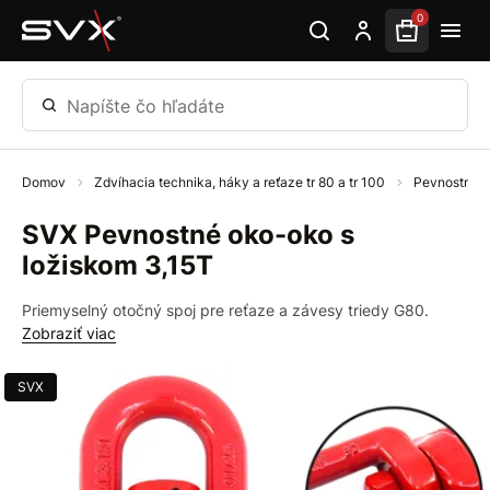
Preskočiť na hlavný obsah
0
Napíšte čo hľadáte
Domov
Zdvíhacia technika, háky a reťaze tr 80 a tr 100
Pevnostná t
SVX Pevnostné oko-oko s
ložiskom 3,15T
Priemyselný otočný spoj pre reťaze a závesy triedy G80.
Zobraziť viac
SVX