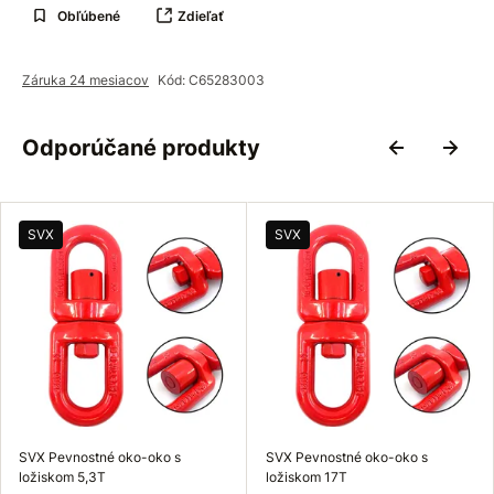
Obľúbené
Zdieľať
Záruka 24 mesiacov
Kód: C65283003
Odporúčané produkty
SVX
SVX
SVX Pevnostné oko-oko s
SVX Pevnostné oko-oko s
ložiskom 5,3T
ložiskom 17T