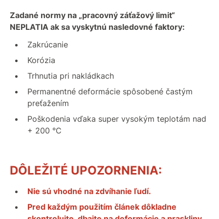
Zadané normy na „pracovný záťažový limit“
NEPLATIA ak sa vyskytnú nasledovné faktory:
Zakrúcanie
Korózia
Trhnutia pri nakládkach
Permanentné deformácie spôsobené častým
preťažením
Poškodenia vďaka super vysokým teplotám nad
+ 200 °C
DÔLEŽITÉ UPOZORNENIA:
Nie sú vhodné na zdvíhanie ľudí.
Pred každým použitím článek dôkladne
skontrolujte, dbajte na deformácie a praskliny.