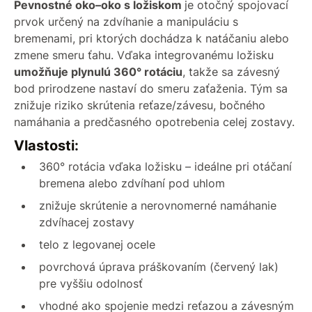
Pevnostné oko–oko s ložiskom
je otočný spojovací
prvok určený na zdvíhanie a manipuláciu s
bremenami, pri ktorých dochádza k natáčaniu alebo
zmene smeru ťahu. Vďaka integrovanému ložisku
umožňuje plynulú 360° rotáciu
, takže sa závesný
bod prirodzene nastaví do smeru zaťaženia. Tým sa
znižuje riziko skrútenia reťaze/závesu, bočného
namáhania a predčasného opotrebenia celej zostavy.
Vlastosti:
360° rotácia vďaka ložisku – ideálne pri otáčaní
bremena alebo zdvíhaní pod uhlom
znižuje skrútenie a nerovnomerné namáhanie
zdvíhacej zostavy
telo z legovanej ocele
povrchová úprava práškovaním (červený lak)
pre vyššiu odolnosť
vhodné ako spojenie medzi reťazou a závesným