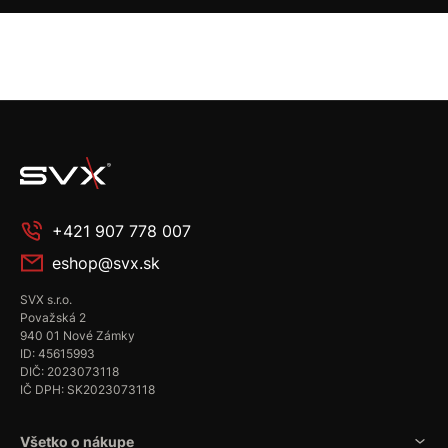
+421 907 778 007
eshop@svx.sk
SVX s.r.o.
Považská 2
940 01 Nové Zámky
ID: 45615993
DIČ: 2023073118
IČ DPH: SK2023073118
Všetko o nákupe