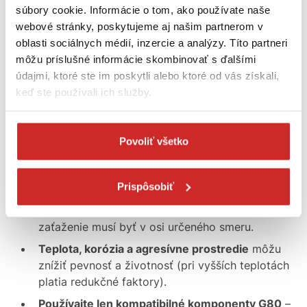
ramenách – výsledná nosnosť zostavy sa môže
súbory cookie. Informácie o tom, ako používate naše
znížiť.
webové stránky, poskytujeme aj našim partnerom v
oblasti sociálnych médií, inzercie a analýzy. Títo partneri
Dynamické účinky (rázy, trhanie, prudké
môžu príslušné informácie skombinovať s ďalšími
rozbehy/stopky, kyv bremena)
môžu spôsobiť
údajmi, ktoré ste im poskytli alebo ktoré od vás získali,
krátkodobé preťaženie.
keď ste používali ich služby.
Nerovnomerné rozloženie bremena
(ťažisko
mimo stredu, rozdielne dĺžky ramien) znižuje
bezpečné zaťaženie.
Povoliť všetko
Ostré hrany a nevhodné uchytenie
môžu
poškodiť článok – používajte chrániče hrán a
Prispôsobiť
správne dosadacie plochy.
Bočné namáhanie čapu/článku
nie je dovolené –
zaťaženie musí byť v osi určeného smeru.
Teplota, korózia a agresívne prostredie
môžu
znížiť pevnosť a životnosť (pri vyšších teplotách
platia redukčné faktory).
Používajte len kompatibilné komponenty G80
–