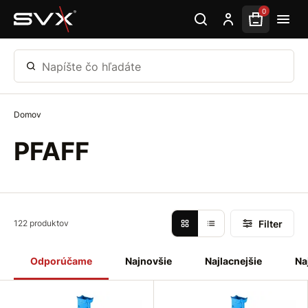
Preskočiť na hlavný obsah
0
Napíšte čo hľadáte
Domov
PFAFF
Filter
122 produktov
Odporúčame
Najnovšie
Najlacnejšie
Na