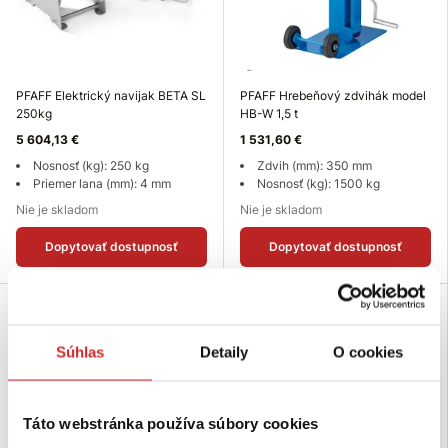
PFAFF Elektrický navijak BETA SL
PFAFF Hrebeňový zdvihák model
250kg
HB-W 1,5 t
5 604,13 €
1 531,60 €
Nosnosť (kg): 250 kg
Zdvih (mm): 350 mm
Priemer lana (mm): 4 mm
Nosnosť (kg): 1500 kg
Nie je skladom
Nie je skladom
Dopytovať dostupnosť
Dopytovať dostupnosť
Súhlas
Detaily
O cookies
Táto webstránka používa súbory cookies