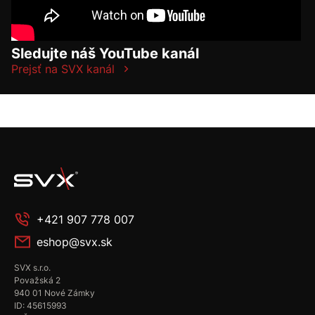
Sledujte náš YouTube kanál
Prejsť na SVX kanál
+421 907 778 007
eshop@svx.sk
SVX s.r.o.
Považská 2
940 01 Nové Zámky
ID: 45615993