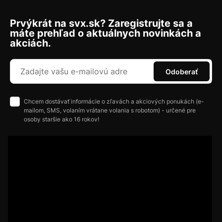
Prvýkrát na svx.sk? Zaregistrujte sa a
máte prehľad o aktuálnych novinkách a
akciách.
Odoberať
Chcem dostávať informácie o zľavách a akciových ponukách (e-
mailom, SMS, volaním vrátane volania s robotom) - určené pre
osoby staršie ako 16 rokov!