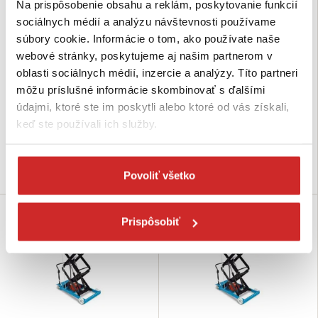
Na prispôsobenie obsahu a reklám, poskytovanie funkcií
sociálnych médií a analýzu návštevnosti používame
súbory cookie. Informácie o tom, ako používate naše
PFAFF Konzolový lanový navijak
PFAFF Nožnicová zdvíhacia
webové stránky, poskytujeme aj našim partnerom v
LB nerez 250 kg
plošina s elektro hydraulickým
oblasti sociálnych médií, inzercie a analýzy. Títo partneri
systémom 800kg
527,67 €
môžu príslušné informácie skombinovať s ďalšími
14 763,94 €
Nosnosť (kg): 250 kg
údajmi, ktoré ste im poskytli alebo ktoré od vás získali,
Zdvih (mm): 1410 mm
Nie je skladom
keď ste používali ich služby.
Nosnosť (kg): 800 kg
Nie je skladom
Dopytovať dostupnosť
Dopytovať dostupnosť
Povoliť všetko
Prispôsobiť