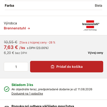
Farba
Biela
Výrobca
Brennenstuhl
10,55 €
Zľava z kúpnej ceny -28 %
7,63 €
/ ks
s DPH (23.00%)
6,20 €
Vývoj ceny
bez DPH
Pridať do košíka
Skladom 3 ks
Ak objednáte teraz, predpokladané dodanie je už 11.08.2026
Dostupné na 1 pobočke
Ponuka pri odbere väčšieho množstva