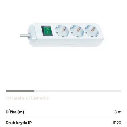
Fotografie sú ilustračné
Dĺžka (m)
3 m
Druh krytia IP
IP20