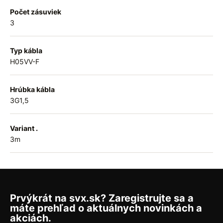
Počet zásuviek
3
Typ kábla
H05VV-F
Hrúbka kábla
3G1,5
Variant .
3m
Prvýkrát na svx.sk? Zaregistrujte sa a
máte prehľad o aktuálnych novinkách a
akciách.