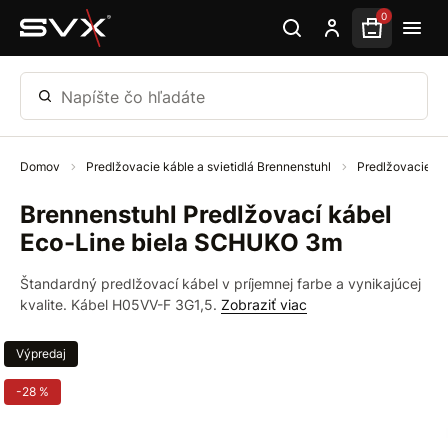
Preskočiť na hlavný obsah
0
Napíšte čo hľadáte
Domov
Predlžovacie káble a svietidlá Brennenstuhl
Predlžovacie k
Brennenstuhl Predlžovací kábel
Eco-Line biela SCHUKO 3m
Štandardný predlžovací kábel v príjemnej farbe a vynikajúcej
kvalite. Kábel H05VV-F 3G1,5.
Zobraziť viac
Výpredaj
-28 %