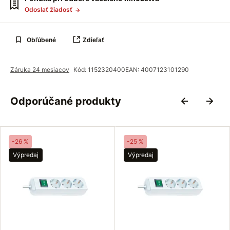
Odoslať žiadosť
Obľúbené
Zdieľať
Záruka 24 mesiacov
Kód: 1152320400
EAN: 4007123101290
Odporúčané produkty
-26 %
-25 %
Výpredaj
Výpredaj