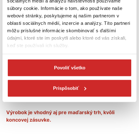
sociálnych médií a analýzu návštevnosti používame
Hmotnosť:
0,48 kg
súbory cookie. Informácie o tom, ako používate naše
webové stránky, poskytujeme aj našim partnerom v
Farba:
biela
oblasti sociálnych médií, inzercie a analýzy. Títo partneri
Počet zásuviek:
3
môžu príslušné informácie skombinovať s ďalšími
Kábel:
H05VV-F 3G1,0
údajmi, ktoré ste im poskytli alebo ktoré od vás získali,
keď ste používali ich služby.
Druh zástrčky:
Uhlová zástrčka
Druh upevnenia:
Nehodí sa
Použitie:
Domácnosť
Povoliť všetko
Usporiadanie zásuviek:
45°
Krytie (IP):
IP20
Prispôsobiť
Výrobok je vhodný aj pre maďarský trh, kvôli
koncovej zásuvke.