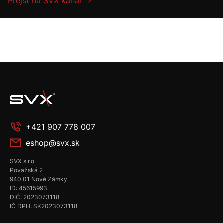
Prejsť na SVX kanál
+421 907 778 007
eshop@svx.sk
SVX s.r.o.
Považská 2
940 01 Nové Zámky
ID: 45615993
DIČ: 2023073118
IČ DPH: SK2023073118