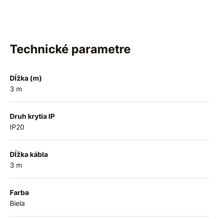
Technické parametre
Dĺžka (m)
3 m
Druh krytia IP
IP20
Dĺžka kábla
3 m
Farba
Biela