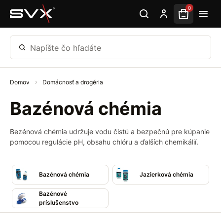
Preskočiť na hlavný obsah
0
Napíšte čo hľadáte
Domov
Domácnosť a drogéria
Bazénová chémia
Bezénová chémia udržuje vodu čistú a bezpečnú pre kúpanie
pomocou regulácie pH, obsahu chlóru a ďalších chemikálií.
Bazénová chémia
Jazierková chémia
Bazénové
príslušenstvo