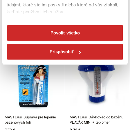
MASTERsil CHLÓR tablet 1kg
MASTERsil Quick tester 3
údajmi, ktoré ste im poskytli alebo ktoré od vás získali,
parametre 50ks
10,15 €
keď ste používali ich služby.
6,37 €
Hmotnosť (kg): 1 kg
Hmotnosť (kg): 0,037kg
Skladom 30 ks
Skladom 6 ks
Povoliť všetko
Do košíka
Do košíka
Prispôsobiť
Bestseller
Bestseller
MASTERsil Súprava pre lepenie
MASTERsil Dávkovač do bazénu
bazénových fólií
PLAVÁK MINI + teplomer
7,73 €
9,78 €