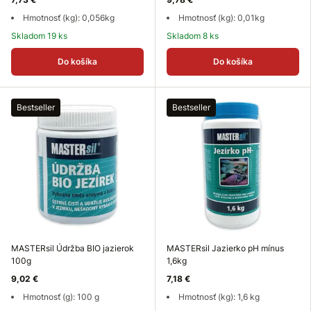
Hmotnosť (kg): 0,056kg
Hmotnosť (kg): 0,01kg
Skladom 19 ks
Skladom 8 ks
Do košíka
Do košíka
Bestseller
Bestseller
MASTERsil Údržba BIO jazierok
MASTERsil Jazierko pH mínus
100g
1,6kg
9,02 €
7,18 €
Hmotnosť (g): 100 g
Hmotnosť (kg): 1,6 kg