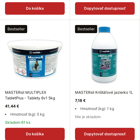
Do košíka
Dopytovať dostupnosť
Bestseller
Bestseller
MASTERsil MULTIPLEX
MASTERsil Krištáľové jazierko 1L
TabletPlus - Tablety 6v1 5kg
7,18 €
41,44 €
Hmotnosť (kg): 1 kg
Hmotnosť (kg): 5 kg
Nie je skladom
Skladom 61 ks
Do košíka
Dopytovať dostupnosť