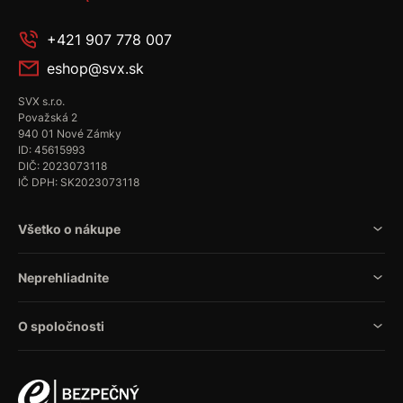
+421 907 778 007
eshop@svx.sk
SVX s.r.o.
Považská 2
940 01 Nové Zámky
ID: 45615993
DIČ: 2023073118
IČ DPH: SK2023073118
Všetko o nákupe
Neprehliadnite
O spoločnosti