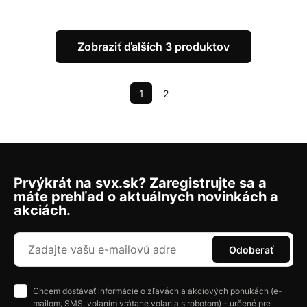
Zobraziť ďalších 3 produktov
1
2
Prvýkrát na svx.sk? Zaregistrujte sa a
máte prehľad o aktuálnych novinkách a
akciách.
Odoberať
Chcem dostávať informácie o zľavách a akciových ponukách (e-
mailom, SMS, volaním vrátane volania s robotom) - určené pre