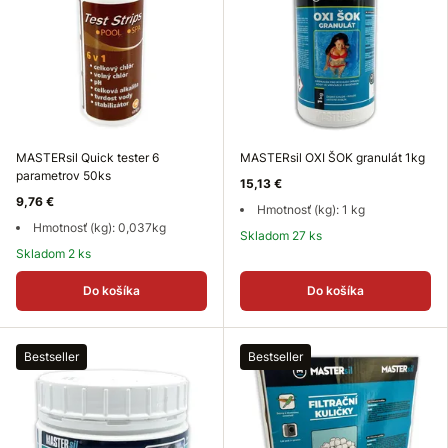
MASTERsil Quick tester 6
MASTERsil OXI ŠOK granulát 1kg
parametrov 50ks
15,13 €
9,76 €
Hmotnosť (kg): 1 kg
Hmotnosť (kg): 0,037kg
Skladom 27 ks
Skladom 2 ks
Do košíka
Do košíka
Bestseller
Bestseller