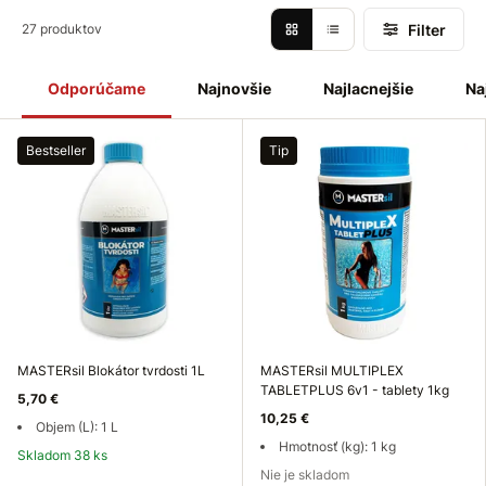
Filter
27 produktov
Odporúčame
Najnovšie
Najlacnejšie
Na
Bestseller
Tip
MASTERsil Blokátor tvrdosti 1L
MASTERsil MULTIPLEX
TABLETPLUS 6v1 - tablety 1kg
5,70 €
10,25 €
Objem (L): 1 L
Hmotnosť (kg): 1 kg
Skladom 38 ks
Nie je skladom