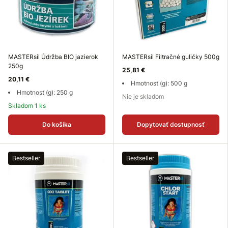
MASTERsil Údržba BIO jazierok
MASTERsil Filtračné guličky 500g
250g
25,81 €
20,11 €
Hmotnosť (g): 500 g
Hmotnosť (g): 250 g
Nie je skladom
Skladom 1 ks
Do košíka
Dopytovať dostupnosť
Bestseller
Bestseller